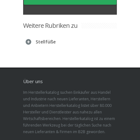
Weitere Rubriken zu
Stellfüße
Über uns
Im Herstellerkatalog suchen Einkäufer aus Handel
und Industrie nach neuen Lieferanten, Herstellern
und Anbietern Herstellerkatalog listet über 80.000
Hersteller und Dienstleister aus nahezu allen
Wirtschaftsbereichen. Herstellerkatalog ist zu einem
führenden Werkzeug bei der täglichen Suche nach
neuen Lieferanten & Firmen im B2B geworden.