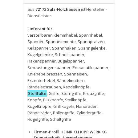
aus
72172 Sulz-Holzhausen
ist Hersteller -
Dienstleister
Lieferant für:
verstellbaren Klemmhebel
,
Spannhebel
,
Spanner
,
Spannelemente
,
Spannpratzen
,
Keilspanner
,
Spannhaken
,
Spanngelenke
,
Kugelgelenke
,
Schnellspanner
,
Hakenspanner
,
Bügelspanner
,
Schubstangenspanner
,
Pneumatikspanner
,
Kniehebelpressen
,
Spanneisen
,
Exzenterhebel
,
Rändelmuttern
,
Rändelschrauben
,
Rändelknöpfe
,
Stellfüße
,
Griffe
,
Sterngriffe
,
Kreuzgriffe
,
Knöpfe
,
Pilzknöpfe
,
Stellknöpfe
,
Kugelknöpfe
,
Griffkugeln
,
Handräder
,
Rändelräder
,
Ballengriffe
,
Zylindergriffe
,
Flügelgriffe
,
Schaltgriffe
Firmen-Profil HEINRICH KIPP WERK KG
Spanntechnik, Normelemente,