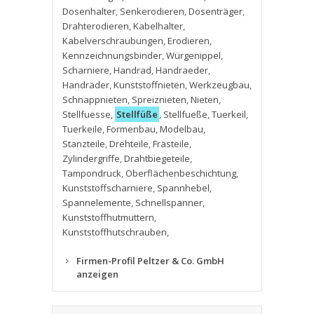
Dosenhalter
,
Senkerodieren
,
Dosenträger
,
Drahterodieren
,
Kabelhalter
,
Kabelverschraubungen
,
Erodieren
,
Kennzeichnungsbinder
,
Würgenippel
,
Scharniere
,
Handrad
,
Handraeder
,
Handräder
,
Kunststoffnieten
,
Werkzeugbau
,
Schnappnieten
,
Spreiznieten
,
Nieten
,
Stellfuesse
,
Stellfüße
,
Stellfueße
,
Tuerkeil
,
Tuerkeile
,
Formenbau
,
Modelbau
,
Stanzteile
,
Drehteile
,
Frästeile
,
Zylindergriffe
,
Drahtbiegeteile
,
Tampondruck
,
Oberflächenbeschichtung
,
Kunststoffscharniere
,
Spannhebel
,
Spannelemente
,
Schnellspanner
,
Kunststoffhutmuttern
,
Kunststoffhutschrauben
,
Firmen-Profil Peltzer & Co. GmbH
anzeigen