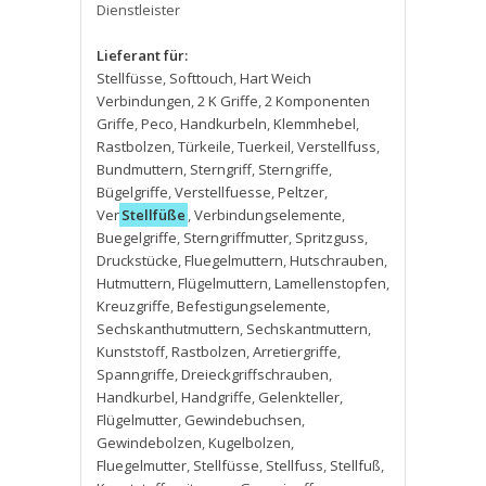
Dienstleister
Lieferant für:
Stellfüsse
,
Softtouch
,
Hart Weich
Verbindungen
,
2 K Griffe
,
2 Komponenten
Griffe
,
Peco
,
Handkurbeln
,
Klemmhebel
,
Rastbolzen
,
Türkeile
,
Tuerkeil
,
Verstellfuss
,
Bundmuttern
,
Sterngriff
,
Sterngriffe
,
Bügelgriffe
,
Verstellfuesse
,
Peltzer
,
Ver
Stellfüße
,
Verbindungselemente
,
Buegelgriffe
,
Sterngriffmutter
,
Spritzguss
,
Druckstücke
,
Fluegelmuttern
,
Hutschrauben
,
Hutmuttern
,
Flügelmuttern
,
Lamellenstopfen
,
Kreuzgriffe
,
Befestigungselemente
,
Sechskanthutmuttern
,
Sechskantmuttern
,
Kunststoff
,
Rastbolzen
,
Arretiergriffe
,
Spanngriffe
,
Dreieckgriffschrauben
,
Handkurbel
,
Handgriffe
,
Gelenkteller
,
Flügelmutter
,
Gewindebuchsen
,
Gewindebolzen
,
Kugelbolzen
,
Fluegelmutter
,
Stellfüsse
,
Stellfuss
,
Stellfuß
,