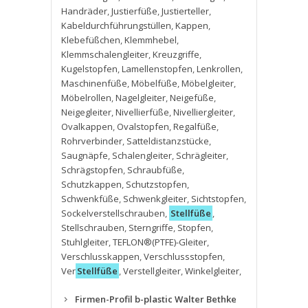
Handräder
,
Justierfüße
,
Justierteller
,
Kabeldurchführungstüllen
,
Kappen
,
Klebefüßchen
,
Klemmhebel
,
Klemmschalengleiter
,
Kreuzgriffe
,
Kugelstopfen
,
Lamellenstopfen
,
Lenkrollen
,
Maschinenfüße
,
Möbelfüße
,
Möbelgleiter
,
Möbelrollen
,
Nagelgleiter
,
Neigefüße
,
Neigegleiter
,
Nivellierfüße
,
Nivelliergleiter
,
Ovalkappen
,
Ovalstopfen
,
Regalfüße
,
Rohrverbinder
,
Satteldistanzstücke
,
Saugnäpfe
,
Schalengleiter
,
Schrägleiter
,
Schrägstopfen
,
Schraubfüße
,
Schutzkappen
,
Schutzstopfen
,
Schwenkfüße
,
Schwenkgleiter
,
Sichtstopfen
,
Sockelverstellschrauben
,
Stellfüße
,
Stellschrauben
,
Sterngriffe
,
Stopfen
,
Stuhlgleiter
,
TEFLON®(PTFE)-Gleiter
,
Verschlusskappen
,
Verschlussstopfen
,
Ver
Stellfüße
,
Verstellgleiter
,
Winkelgleiter
,
Firmen-Profil b-plastic Walter Bethke