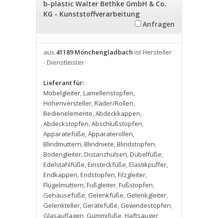
b-plastic Walter Bethke GmbH & Co.
KG - Kunststoffverarbeitung
Anfragen
aus
41189 Mönchengladbach
ist Hersteller
- Dienstleister
Lieferant für:
Möbelgleiter
,
Lamellenstopfen
,
Höhenversteller
,
Räder/Rollen
,
Bedienelemente
,
Abdeckkappen
,
Abdeckstopfen
,
Abschlußstopfen
,
Apparatefüße
,
Apparaterollen
,
Blindmuttern
,
Blindniete
,
Blindstopfen
,
Bodengleiter
,
Distanzhülsen
,
Dübelfüße
,
Edelstahlfüße
,
Einsteckfüße
,
Elastikpuffer
,
Endkappen
,
Endstopfen
,
Filzgleiter
,
Flügelmuttern
,
Fußgleiter
,
Fußstopfen
,
Gehäusefüße
,
Gelenkfüße
,
Gelenkgleiter
,
Gelenkteller
,
Gerätefüße
,
Gewindestopfen
,
Glasauflagen
,
Gummifüße
,
Haftsauger
,