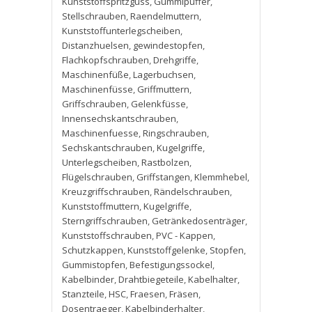
Kunststoffspritzguss
,
Gummipuffer
,
Stellschrauben
,
Raendelmuttern
,
Kunststoffunterlegscheiben
,
Distanzhuelsen
,
gewindestopfen
,
Flachkopfschrauben
,
Drehgriffe
,
Maschinenfüße
,
Lagerbuchsen
,
Maschinenfüsse
,
Griffmuttern
,
Griffschrauben
,
Gelenkfüsse
,
Innensechskantschrauben
,
Maschinenfuesse
,
Ringschrauben
,
Sechskantschrauben
,
Kugelgriffe
,
Unterlegscheiben
,
Rastbolzen
,
Flügelschrauben
,
Griffstangen
,
Klemmhebel
,
Kreuzgriffschrauben
,
Rändelschrauben
,
Kunststoffmuttern
,
Kugelgriffe
,
Sterngriffschrauben
,
Getränkedosenträger
,
Kunststoffschrauben
,
PVC - Kappen
,
Schutzkappen
,
Kunststoffgelenke
,
Stopfen
,
Gummistopfen
,
Befestigungssockel
,
Kabelbinder
,
Drahtbiegeteile
,
Kabelhalter
,
Stanzteile
,
HSC
,
Fraesen
,
Fräsen
,
Dosentraeger
,
Kabelbinderhalter
,