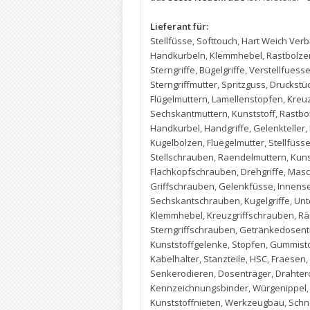
Lieferant für:
Stellfüsse
,
Softtouch
,
Hart Weich Ver
Handkurbeln
,
Klemmhebel
,
Rastbolze
Sterngriffe
,
Bügelgriffe
,
Verstellfuess
Sterngriffmutter
,
Spritzguss
,
Druckstü
Flügelmuttern
,
Lamellenstopfen
,
Kreuz
Sechskantmuttern
,
Kunststoff
,
Rastbo
Handkurbel
,
Handgriffe
,
Gelenkteller
,
Kugelbolzen
,
Fluegelmutter
,
Stellfüss
Stellschrauben
,
Raendelmuttern
,
Kuns
Flachkopfschrauben
,
Drehgriffe
,
Masc
Griffschrauben
,
Gelenkfüsse
,
Innens
Sechskantschrauben
,
Kugelgriffe
,
Unt
Klemmhebel
,
Kreuzgriffschrauben
,
Rä
Sterngriffschrauben
,
Getränkedosent
Kunststoffgelenke
,
Stopfen
,
Gummist
Kabelhalter
,
Stanzteile
,
HSC
,
Fraesen
,
Senkerodieren
,
Dosenträger
,
Drahter
Kennzeichnungsbinder
,
Würgenippel
Kunststoffnieten
,
Werkzeugbau
,
Schn