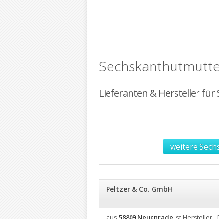
Sechskanthutmutter
Lieferanten & Hersteller fü
weitere Sech
Peltzer & Co. GmbH
aus
58809 Neuenrade
ist Hersteller -