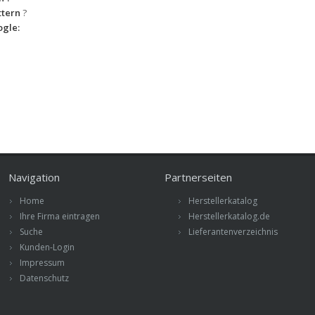
tern
?
gle:
Navigation
Partnerseiten
Home
Herstellerkatalog
Ihre Firma eintragen
Herstellerkatalog.de
Suche
Lieferantenverzeichnis
Kunden-Login
Impressum
Datenschutz