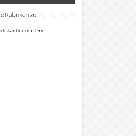
re Rubriken zu
echskanthutmuttern