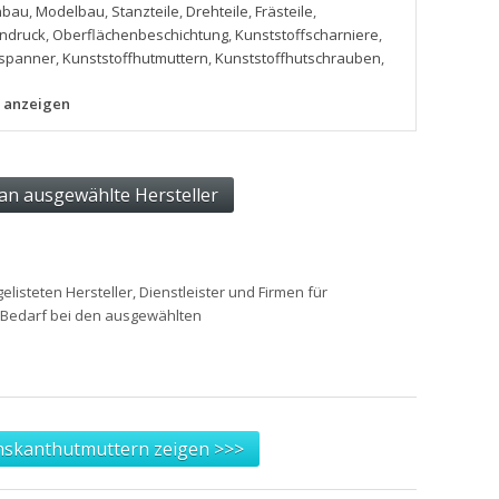
nbau
,
Modelbau
,
Stanzteile
,
Drehteile
,
Frästeile
,
ndruck
,
Oberflächenbeschichtung
,
Kunststoffscharniere
,
lspanner
,
Kunststoffhutmuttern
,
Kunststoffhutschrauben
,
H anzeigen
gelisteten Hersteller, Dienstleister und Firmen für
n Bedarf bei den ausgewählten
hskanthutmuttern zeigen >>>