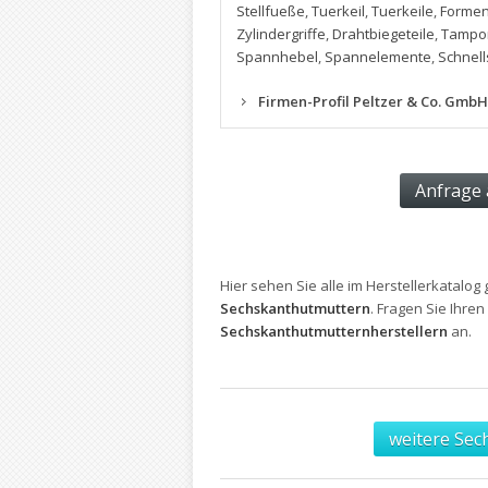
Stellfueße
,
Tuerkeil
,
Tuerkeile
,
Forme
Zylindergriffe
,
Drahtbiegeteile
,
Tampo
Spannhebel
,
Spannelemente
,
Schnel
Firmen-Profil Peltzer & Co. Gmb
Hier sehen Sie alle im Herstellerkatalog 
Sechskanthutmuttern
. Fragen Sie Ihre
Sechskanthutmutternherstellern
an.
weitere Sec