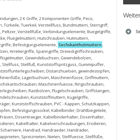
Weite
bindungen
,
2 K Griffe
,
2 Komponenten Griffe
,
Peco
,
n
,
Türkeile
,
Tuerkeil
,
Verstellfuss
,
Bundmuttern
,
Sterngriff
,
S
e
,
Peltzer
,
Verstellfüße
,
Verbindungselemente
,
Buegelgriffe
,
cke
,
Fluegelmuttern
,
Hutschrauben
,
Hutmuttern
,
griffe
,
Befestigungselemente
,
Sechskanthutmuttern
,
lzen
,
Arretiergriffe
,
Spanngriffe
,
Dreieckgriffschrauben
,
Flügelmutter
,
Gewindebuchsen
,
Gewindebolzen
,
e
,
Stellfuss
,
Stellfuß
,
Kunststoffspritzguss
,
Gummipuffer
,
tstoffunterlegscheiben
,
Distanzhuelsen
,
gewindestopfen
,
hinenfüße
,
Lagerbuchsen
,
Maschinenfüsse
,
Griffmuttern
,
echskantschrauben
,
Maschinenfuesse
,
Ringschrauben
,
erlegscheiben
,
Rastbolzen
,
Flügelschrauben
,
Griffstangen
,
ndelschrauben
,
Kunststoffmuttern
,
Kugelgriffe
,
räger
,
Kunststoffschrauben
,
PVC - Kappen
,
Schutzkappen
,
opfen
,
Befestigungssockel
,
Kabelbinder
,
Drahtbiegeteile
,
Fräsen
,
Dosentraeger
,
Kabelbinderhalter
,
Dosenhalter
,
odieren
,
Kabelhalter
,
Kabelverschraubungen
,
Erodieren
,
,
Scharniere
,
Handrad
,
Handraeder
,
Handräder
,
appnieten
,
Spreiznieten
,
Nieten
,
Stellfuesse
,
Stellfüße
,