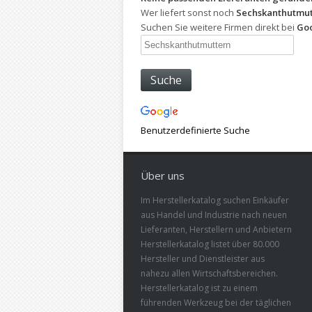
Wer liefert sonst noch
Sechskanthutmut
Suchen Sie weitere Firmen direkt bei
Goo
Benutzerdefinierte Suche
Über uns
Im Herstellerkatalog suchen Einkäufer
aus Handel und Industrie nach neuen
Lieferanten, Herstellern und Anbietern
Herstellerkatalog listet über 80.000
Hersteller und Dienstleister aus
nahezu allen Wirtschaftsbereichen.
Herstellerkatalog ist zu einem
führenden Werkzeug bei der täglichen