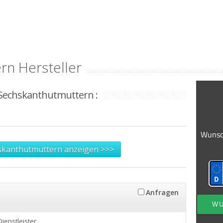
n Hersteller
r Sechskanthutmuttern :
skanthutmuttern anzeigen >>>
Anfragen
 Dienstleister