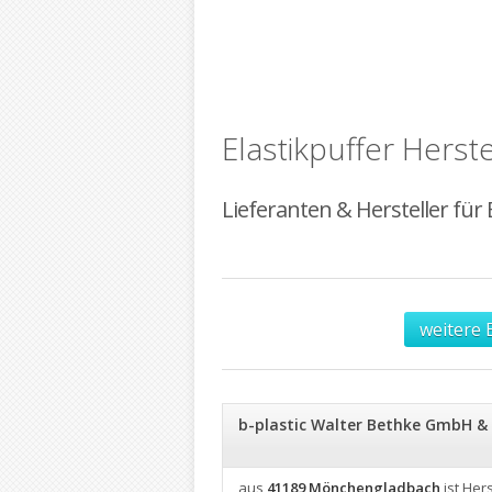
Elastikpuffer Herste
Lieferanten & Hersteller für E
weitere 
b-plastic Walter Bethke GmbH & 
aus
41189 Mönchengladbach
ist Hers