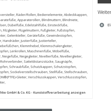
Weite
ersteller
,
Räder/Rollen
,
Bedienelemente
,
Abdeckkappen
,
aratefüße
,
Apparaterollen
,
Blindmuttern
,
Blindniete
,
El
lsen
,
Dübelfüße
,
Edelstahlfüße
,
Einsteckfüße
,
n
,
Filzgleiter
,
Flügelmuttern
,
Fußgleiter
,
Fußstopfen
,
iter
,
Gelenkteller
,
Gerätefüße
,
Gewindestopfen
,
r
,
Handräder
,
Justierfüße
,
Justierteller
,
lebefüßchen
,
Klemmhebel
,
Klemmschalengleiter
,
opfen
,
Lenkrollen
,
Maschinenfüße
,
Möbelfüße
,
r
,
Neigefüße
,
Neigegleiter
,
Nivellierfüße
,
Nivelliergleiter
,
,
Rohrverbinder
,
Satteldistanzstücke
,
Saugnäpfe
,
opfen
,
Schraubfüße
,
Schutzkappen
,
Schutzstopfen
,
topfen
,
Sockelverstellschrauben
,
Stellfüße
,
Stellschrauben
,
ON®(PTFE)-Gleiter
,
Verschlusskappen
,
Verschlussstopfen
,
iter
,
ethke GmbH & Co. KG - Kunststoffverarbeitung anzeigen