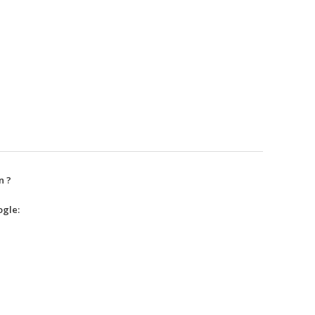
n ?
gle: