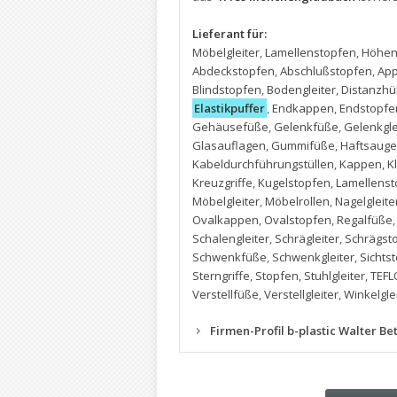
Lieferant für:
Möbelgleiter
,
Lamellenstopfen
,
Höhenv
Abdeckstopfen
,
Abschlußstopfen
,
App
Blindstopfen
,
Bodengleiter
,
Distanzhü
Elastikpuffer
,
Endkappen
,
Endstopfe
Gehäusefüße
,
Gelenkfüße
,
Gelenkgle
Glasauflagen
,
Gummifüße
,
Haftsauge
Kabeldurchführungstüllen
,
Kappen
,
K
Kreuzgriffe
,
Kugelstopfen
,
Lamellenst
Möbelgleiter
,
Möbelrollen
,
Nagelgleite
Ovalkappen
,
Ovalstopfen
,
Regalfüße
Schalengleiter
,
Schrägleiter
,
Schrägst
Schwenkfüße
,
Schwenkgleiter
,
Sichts
Sterngriffe
,
Stopfen
,
Stuhlgleiter
,
TEFL
Verstellfüße
,
Verstellgleiter
,
Winkelgle
Firmen-Profil b-plastic Walter B