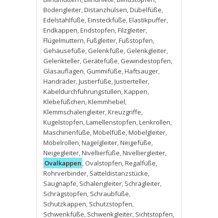
Bodengleiter
,
Distanzhülsen
,
Dübelfüße
,
Edelstahlfüße
,
Einsteckfüße
,
Elastikpuffer
,
Endkappen
,
Endstopfen
,
Filzgleiter
,
Flügelmuttern
,
Fußgleiter
,
Fußstopfen
,
Gehäusefüße
,
Gelenkfüße
,
Gelenkgleiter
,
Gelenkteller
,
Gerätefüße
,
Gewindestopfen
,
Glasauflagen
,
Gummifüße
,
Haftsauger
,
Handräder
,
Justierfüße
,
Justierteller
,
Kabeldurchführungstüllen
,
Kappen
,
Klebefüßchen
,
Klemmhebel
,
Klemmschalengleiter
,
Kreuzgriffe
,
Kugelstopfen
,
Lamellenstopfen
,
Lenkrollen
,
Maschinenfüße
,
Möbelfüße
,
Möbelgleiter
,
Möbelrollen
,
Nagelgleiter
,
Neigefüße
,
Neigegleiter
,
Nivellierfüße
,
Nivelliergleiter
,
Ovalkappen
,
Ovalstopfen
,
Regalfüße
,
Rohrverbinder
,
Satteldistanzstücke
,
Saugnäpfe
,
Schalengleiter
,
Schrägleiter
,
Schrägstopfen
,
Schraubfüße
,
Schutzkappen
,
Schutzstopfen
,
Schwenkfüße
,
Schwenkgleiter
,
Sichtstopfen
,