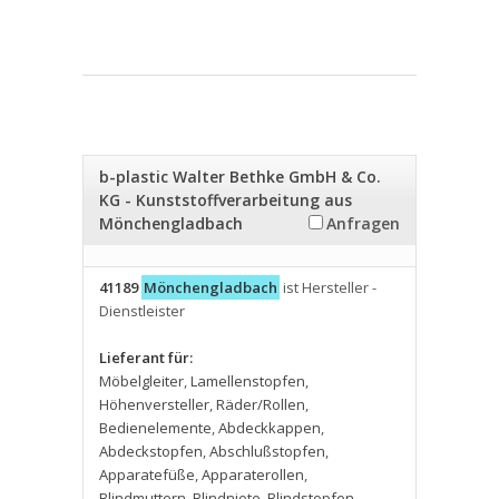
b-plastic Walter Bethke GmbH & Co.
KG - Kunststoffverarbeitung aus
Mönchengladbach
Anfragen
41189
Mönchengladbach
ist Hersteller -
Dienstleister
Lieferant für:
Möbelgleiter
,
Lamellenstopfen
,
Höhenversteller
,
Räder/Rollen
,
Bedienelemente
,
Abdeckkappen
,
Abdeckstopfen
,
Abschlußstopfen
,
Apparatefüße
,
Apparaterollen
,
Blindmuttern
,
Blindniete
,
Blindstopfen
,