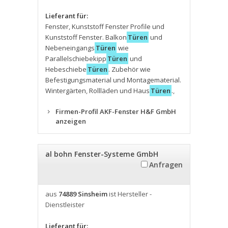
Lieferant für:
Fenster
,
Kunststoff Fenster Profile und
Kunststoff Fenster. Balkon
Türen
und
Nebeneingangs
Türen
wie
Parallelschiebekipp
Türen
und
Hebeschiebe
Türen
. Zubehör wie
Befestigungsmaterial und Montagematerial.
Wintergärten
,
Rollläden und Haus
Türen
.
,
Firmen-Profil AKF-Fenster H&F GmbH
anzeigen
al bohn Fenster-Systeme GmbH
Anfragen
aus
74889 Sinsheim
ist Hersteller -
Dienstleister
Lieferant für: