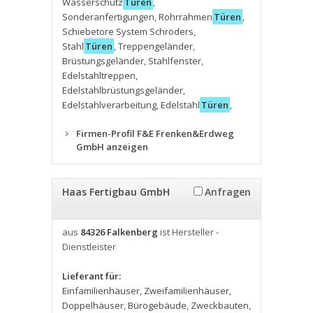
Wasserschutz
Türen
,
Sonderanfertigungen
,
Rohrrahmen
Türen
,
Schiebetore System Schröders
,
Stahl
Türen
,
Treppengeländer
,
Brüstungsgeländer
,
Stahlfenster
,
Edelstahltreppen
,
Edelstahlbrüstungsgeländer
,
Edelstahlverarbeitung
,
Edelstahl
Türen
,
Firmen-Profil F&E Frenken&Erdweg
GmbH anzeigen
Haas Fertigbau GmbH
Anfragen
aus
84326 Falkenberg
ist Hersteller -
Dienstleister
Lieferant für:
Einfamilienhäuser
,
Zweifamilienhäuser
,
Doppelhäuser
,
Bürogebäude
,
Zweckbauten
,