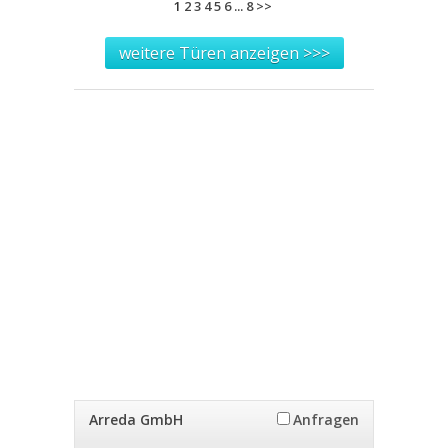
1
2
3
4
5
6
...
8
>>
weitere Türen anzeigen >>>
Arreda GmbH
Anfragen