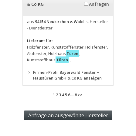
& Co KG
Anfragen
aus
94154 Neukirchen v. Wald
ist Hersteller
- Dienstleister
Lieferant für:
Holzfenster
,
Kunststofffenster
,
Holzfenster
,
Alufenster
,
Holzhaus
Türen
,
Kunststoffhaus
Türen
,
,
Firmen-Profil Bayerwald Fenster +
Haustüren GmbH & Co KG anzeigen
1
2
3
4
5
6
...
8
>>