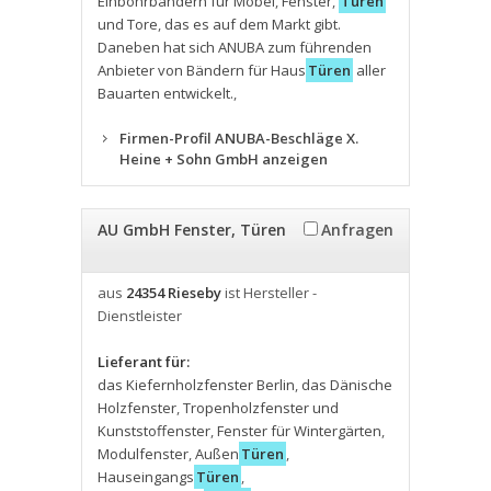
Einbohrbändern für Möbel
,
Fenster
,
Türen
und Tore
,
das es auf dem Markt gibt.
Daneben hat sich ANUBA zum führenden
Anbieter von Bändern für Haus
Türen
aller
Bauarten entwickelt.
,
Firmen-Profil ANUBA-Beschläge X.
Heine + Sohn GmbH anzeigen
AU GmbH Fenster, Türen
Anfragen
aus
24354 Rieseby
ist Hersteller -
Dienstleister
Lieferant für:
das Kiefernholzfenster Berlin
,
das Dänische
Holzfenster
,
Tropenholzfenster und
Kunststoffenster
,
Fenster für Wintergärten
,
Modulfenster
,
Außen
Türen
,
Hauseingangs
Türen
,