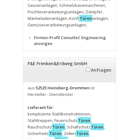
Saucenanlagen
,
Schmelzkäsemaschinen
,
Früchteverarbeitungsanlagen
,
Dämpfer
,
Marmeladenanlagen
,
Konfi
Türen
anlagen
,
Gemüseverarbeitungsanlagen
,
Firmen-Profil ConsulteC Engineering
anzeigen
F&E Frenken&Erdweg GmbH
Anfragen
aus
52525 Heinsberg-Dremmen
ist
Hersteller - Dienstleister
Lieferant für:
komplizierte Stahlkonstruktionen
,
Stahltreppen
,
Feuerschutz
Türen
,
Rauchschutz
Türen
,
Schallschutz
Türen
,
Sicherheits
Türen
,
Zellen
Türen
,