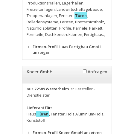
Produktionshallen
,
Lagerhallen
,
Freizeitanlagen
,
Landwirtschaftsgebäude
,
Treppenanlagen
,
Fenster
,
Türen
,
Rolladensysteme
,
Leisten
,
Brettschichtholz
,
Naturholzplatten
,
Profile
,
Parnele
,
Parkett
,
Formteile
,
Dachkonstruktionen
,
Fertighaus.
,
Firmen-Profil Haas Fertigbau GmbH
anzeigen
Kneer GmbH
Anfragen
aus
72589 Westerheim
ist Hersteller -
Dienstleister
Lieferant für:
Haus
Türen
,
Fenster
,
Holz Aluminium-Holz
,
Kunststoff
,
Firmen-Profil Kneer GmbH anzeigen