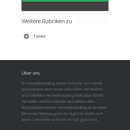
Weitere Rubriken zu
Türen
Über uns
Im Herstellerkatalog suchen Einkäufer aus Handel
und Industrie nach neuen Lieferanten, Herstellern
und Anbietern Herstellerkatalog listet über 80.000
Hersteller und Dienstleister aus nahezu allen
Wirtschaftsbereichen. Herstellerkatalog ist zu einem
führenden Werkzeug bei der täglichen Suche nach
neuen Lieferanten & Firmen im B2B geworden.