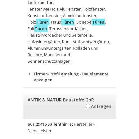
Lieferant für:
Fenster wie Holz Alu Fenster
,
Holzfenster
,
Kunststofffenster
,
Aluminiumfenster
,
Holz
Türen
,
Haus
Türen
,
Schiebe
Türen
,
Falt
Türen
,
Terassenvordächer
,
Haustürvordächer und Seitenteile
,
Holzwintergärten
,
Kunststoffwintwergärten
,
Aluminiumwintergärten
,
Rolläden und
Rolltore
,
Markisen und
Sonnenschutzanlagen.
,
Firmen-Profil Amelung - Bauelemente
anzeigen
ANTIK & NATUR Baustoffe GbR
Anfragen
aus
29416 Sallenthin
ist Hersteller -
Dienstleister