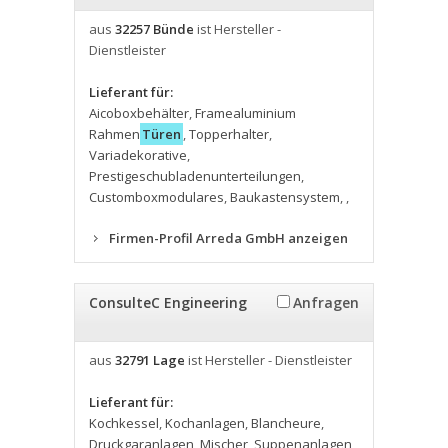
aus
32257 Bünde
ist Hersteller -
Dienstleister
Lieferant für:
Aicoboxbehälter
,
Framealuminium
Rahmen
Türen
,
Topperhalter
,
Variadekorative
,
Prestigeschubladenunterteilungen
,
Customboxmodulares
,
Baukastensystem
,
,
Firmen-Profil Arreda GmbH anzeigen
ConsulteC Engineering
Anfragen
aus
32791 Lage
ist Hersteller - Dienstleister
Lieferant für:
Kochkessel
,
Kochanlagen
,
Blancheure
,
Druckgaranlagen
,
Mischer
,
Suppenanlagen
,