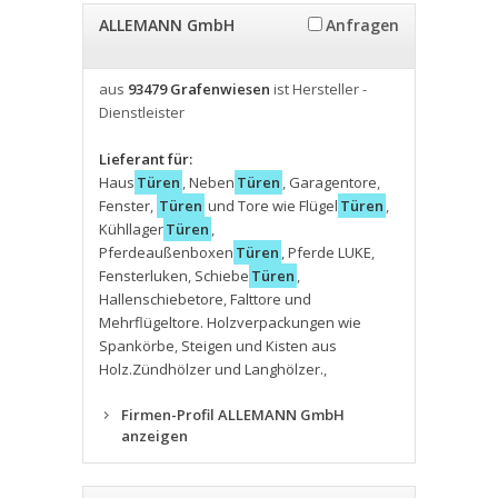
ALLEMANN GmbH
Anfragen
aus
93479 Grafenwiesen
ist Hersteller -
Dienstleister
Lieferant für:
Haus
Türen
,
Neben
Türen
,
Garagentore
,
Fenster
,
Türen
und Tore wie Flügel
Türen
,
Kühllager
Türen
,
Pferdeaußenboxen
Türen
,
Pferde LUKE
,
Fensterluken
,
Schiebe
Türen
,
Hallenschiebetore
,
Falttore und
Mehrflügeltore. Holzverpackungen wie
Spankörbe
,
Steigen und Kisten aus
Holz.Zündhölzer und Langhölzer.
,
Firmen-Profil ALLEMANN GmbH
anzeigen