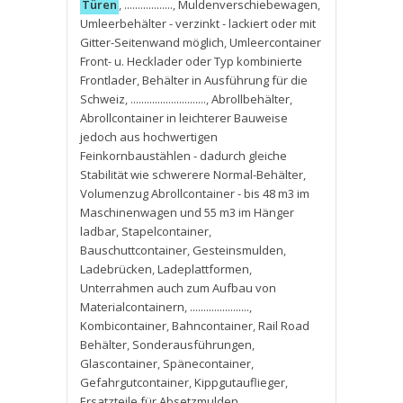
Türen
,
..................
,
Muldenverschiebewagen
,
Umleerbehälter - verzinkt - lackiert oder mit
Gitter-Seitenwand möglich
,
Umleercontainer
Front- u. Hecklader oder Typ kombinierte
Frontlader
,
Behälter in Ausführung für die
Schweiz
,
............................
,
Abrollbehälter
,
Abrollcontainer in leichterer Bauweise
jedoch aus hochwertigen
Feinkornbaustählen - dadurch gleiche
Stabilität wie schwerere Normal-Behälter
,
Volumenzug Abrollcontainer - bis 48 m3 im
Maschinenwagen und 55 m3 im Hänger
ladbar
,
Stapelcontainer
,
Bauschuttcontainer
,
Gesteinsmulden
,
Ladebrücken
,
Ladeplattformen
,
Unterrahmen auch zum Aufbau von
Materialcontainern
,
......................
,
Kombicontainer
,
Bahncontainer
,
Rail Road
Behälter
,
Sonderausführungen
,
Glascontainer
,
Spänecontainer
,
Gefahrgutcontainer
,
Kippgutauflieger
,
Ersatzteile für Absetzmulden
,