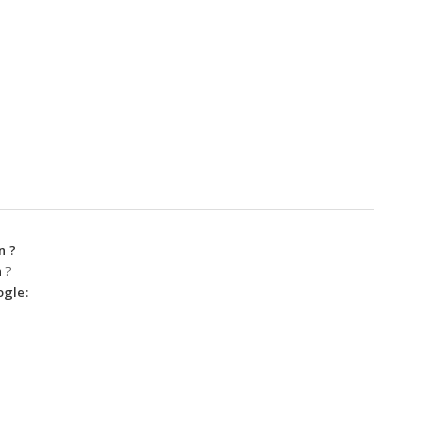
n ?
n
?
gle: