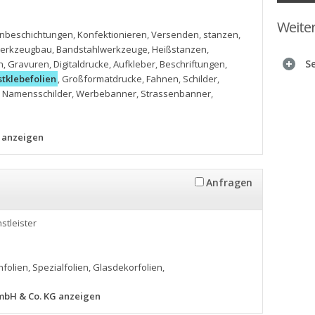
Weite
nbeschichtungen
,
Konfektionieren
,
Versenden
,
stanzen
,
Werkzeugbau
,
Bandstahlwerkzeuge
,
Heißstanzen
,
S
n
,
Gravuren
,
Digitaldrucke
,
Aufkleber
,
Beschriftungen
,
stklebefolien
,
Großformatdrucke
,
Fahnen
,
Schilder
,
,
Namensschilder
,
Werbebanner
,
Strassenbanner
,
 anzeigen
Anfragen
nstleister
folien
,
Spezialfolien
,
Glasdekorfolien
,
mbH & Co. KG anzeigen