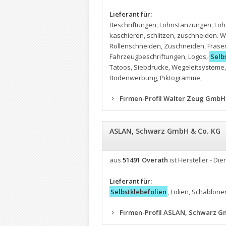
Lieferant für:
Beschriftungen
,
Lohnstanzungen
,
Loh
kaschieren
,
schlitzen
,
zuschneiden. 
Rollenschneiden
,
Zuschneiden
,
Fräse
Fahrzeugbeschriftungen
,
Logos
,
Selb
Tatoos
,
Siebdrucke
,
Wegeleitsysteme
Bodenwerbung
,
Piktogramme
,
Firmen-Profil Walter Zeug GmbH
ASLAN, Schwarz GmbH & Co. KG
aus
51491 Overath
ist Hersteller - Die
Lieferant für:
Selbstklebefolien
,
Folien
,
Schablonen
Firmen-Profil ASLAN, Schwarz G