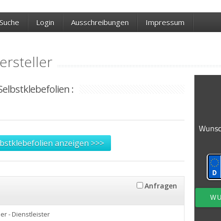
Suche
Login
Ausschreibungen
Impressum
ersteller
Selbstklebefolien :
lbstklebefolien anzeigen >>>
Anfragen
ler - Dienstleister