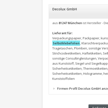
Decolux GmbH
aus
81247 München
ist Hersteller - Di
Lieferant für:
Verpackungspapier
,
Packpapier
,
kuns
Selbstklebefolien
,
Klarsichtverpack
Tragetaschen
,
Plomben
,
sonstige Vers
Strichcodeetiketten
,
Haftetiketten
,
Sel
sonstige Consultingleistungen
,
Verpac
aus Kunststoff
,
Siegel und Siegelkap
Sicherheitsetiketten
,
Thermoetiketten
Sicherheitsetiketten
,
Hologramme
,
hei
Kunststoffolien
Firmen-Profil Decolux GmbH anz