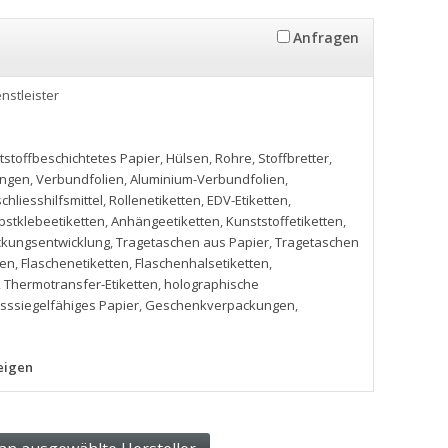
Anfragen
enstleister
tstoffbeschichtetes Papier
,
Hülsen
,
Rohre
,
Stoffbretter
,
ungen
,
Verbundfolien
,
Aluminium-Verbundfolien
,
chliesshilfsmittel
,
Rollenetiketten
,
EDV-Etiketten
,
bstklebeetiketten
,
Anhängeetiketten
,
Kunststoffetiketten
,
kungsentwicklung
,
Tragetaschen aus Papier
,
Tragetaschen
pen
,
Flaschenetiketten
,
Flaschenhalsetiketten
,
,
Thermotransfer-Etiketten
,
holographische
sssiegelfähiges Papier
,
Geschenkverpackungen
,
eigen