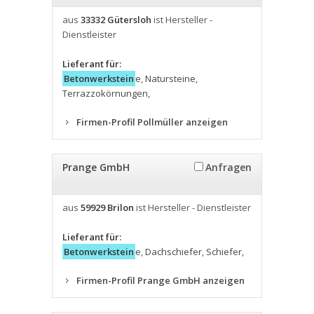
aus
33332 Gütersloh
ist Hersteller -
Dienstleister
Lieferant für:
Betonwerkstein
e
,
Natursteine
,
Terrazzokörnungen
,
Firmen-Profil Pollmüller anzeigen
Prange GmbH
Anfragen
aus
59929 Brilon
ist Hersteller - Dienstleister
Lieferant für:
Betonwerkstein
e
,
Dachschiefer
,
Schiefer
,
Firmen-Profil Prange GmbH anzeigen