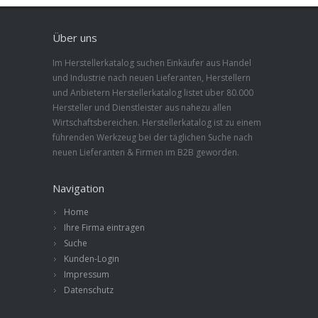
Über uns
Im Herstellerkatalog suchen Einkäufer aus Handel
und Industrie nach neuen Lieferanten, Herstellern
und Anbietern Herstellerkatalog listet über 80.000
Hersteller und Dienstleister aus nahezu allen
Wirtschaftsbereichen. Herstellerkatalog ist zu einem
führenden Werkzeug bei der täglichen Suche nach
neuen Lieferanten & Firmen im B2B geworden.
Navigation
Home
Ihre Firma eintragen
Suche
Kunden-Login
Impressum
Datenschutz