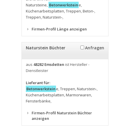
Natursteine
,
Betonwerkstein
e
,
Küchenarbeitsplatten
,
Treppen
,
Beton-
,
Treppen
,
Naturstein-
,
Firmen-Profil Länge anzeigen
Naturstein Büchter
Anfragen
aus
48282 Emsdetten
ist Hersteller -
Dienstleister
Lieferant für:
Betonwerkstein
e
,
Treppen
,
Naturstein-
,
Küchenarbeitsplatten
,
Marmorwaren
,
Fensterbänke
,
Firmen-Profil Naturstein Büchter
anzeigen