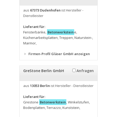
aus
67373 Dudenhofen
ist Hersteller -
Dienstleister
Lieferant für:
Fensterbänke
,
Betonwerkstein
e
,
Küchenarbeitsplatten
,
Treppen
,
Naturstein-
,
Marmor
,
Firmen-Profil Gläser GmbH anzeigen
GreStone Berlin GmbH
Anfragen
aus
13053 Berlin
ist Hersteller - Dienstleister
Lieferant für:
Grestone
Betonwerkstein
,
Winkelstufen
,
Bodenplatten
,
Terrazzo
,
Kunststein
,