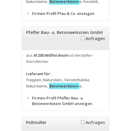
Natursteine
,
Betonwerkstein
e
,
Keramik
,
Firmen-Profil Pfau & Co. anzeigen
Pfeffer Bau- u. Betonwerkstein GmbH
Anfragen
aus
61200 Wölfersheim
ist Hersteller -
Dienstleister
Lieferant für:
Treppen
,
Naturstein-
,
Fensterbänke
,
Natursteine
,
Betonwerkstein
e
,
Firmen-Profil Pfeffer Bau- u.
Betonwerkstein GmbH anzeigen
Pollmüller
Anfragen