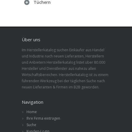
Tüchern
Über uns
Im Herstellerkatalog suchen Einkäufer aus Handel
und Industrie nach neuen Lieferanten, Herstellern
und Anbietern Herstellerkatalog listet über 80.000
Hersteller und Dienstleister aus nahezu allen
Wirtschaftsbereichen. Herstellerkatalog ist zu einem
führenden Werkzeug bei der täglichen Suche nach
neuen Lieferanten & Firmen im B2B geworden.
Navigation
Home
Ihre Firma eintragen
Suche
Kunden-Login