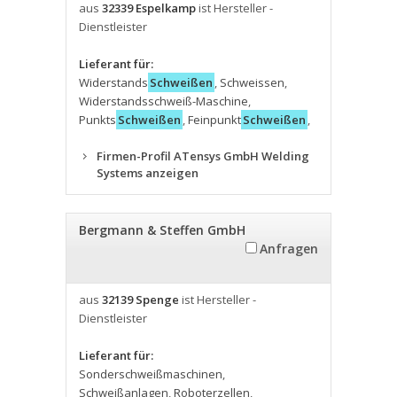
aus
32339 Espelkamp
ist Hersteller -
Dienstleister
Lieferant für:
Widerstands
Schweißen
,
Schweissen
,
Widerstandsschweiß-Maschine
,
Punkts
Schweißen
,
Feinpunkt
Schweißen
,
Firmen-Profil ATensys GmbH Welding
Systems anzeigen
Bergmann & Steffen GmbH
Anfragen
aus
32139 Spenge
ist Hersteller -
Dienstleister
Lieferant für:
Sonderschweißmaschinen
,
Schweißanlagen
,
Roboterzellen
,