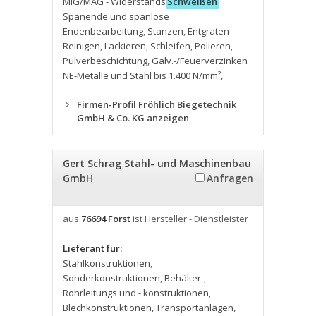
MIG/MAG - Widerstands
Schweißen
Spanende und spanlose
Endenbearbeitung
,
Stanzen
,
Entgraten
Reinigen
,
Lackieren
,
Schleifen
,
Polieren
,
Pulverbeschichtung
,
Galv.-/Feuerverzinken
NE-Metalle und Stahl bis 1.400 N/mm²
,
Firmen-Profil Fröhlich Biegetechnik
GmbH & Co. KG anzeigen
Gert Schrag Stahl- und Maschinenbau
GmbH
Anfragen
aus
76694 Forst
ist Hersteller - Dienstleister
Lieferant für:
Stahlkonstruktionen
,
Sonderkonstruktionen
,
Behälter-
,
Rohrleitungs und - konstruktionen
,
Blechkonstruktionen
,
Transportanlagen
,