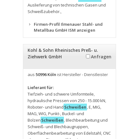
Auslieferung von technischen Gasen und
Schweißzubehör.
,
Firmen-Profil Ilmenauer Stahl- und
Metallbau GmbH ISM anzeigen
Kohl & Sohn Rheinisches Preß- u.
Ziehwerk GmbH
Anfragen
aus
50996 Köln
ist Hersteller - Dienstleister
Lieferant für:
Tiefzieh- und schwere Umformteile
,
hydraulische Pressen von 250 - 15.000 kN
,
Roboter- und Hand
Schweißen
,
E
,
MIG
,
MAG
,
WIG
,
Punkt-
,
Buckel- und
Bolzen
Schweißen
,
Blechbearbeitung und
Schweiß- und Blechbaugruppen
,
Oberflächenbearbeitung von Edelstahl
,
CNC