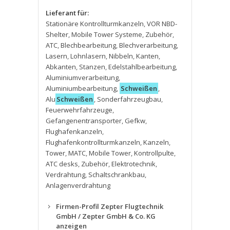
Lieferant für:
Stationäre Kontrollturmkanzeln
,
VOR NBD-
Shelter
,
Mobile Tower Systeme
,
Zubehör
,
ATC
,
Blechbearbeitung
,
Blechverarbeitung
,
Lasern
,
Lohnlasern
,
Nibbeln
,
Kanten
,
Abkanten
,
Stanzen
,
Edelstahlbearbeitung
,
Aluminiumverarbeitung
,
Aluminiumbearbeitung
,
Schweißen
,
Alu
Schweißen
,
Sonderfahrzeugbau
,
Feuerwehrfahrzeuge
,
Gefangenentransporter
,
Gefkw
,
Flughafenkanzeln
,
Flughafenkontrollturmkanzeln
,
Kanzeln
,
Tower
,
MATC
,
Mobile Tower
,
Kontrollpulte
,
ATC desks
,
Zubehör
,
Elektrotechnik
,
Verdrahtung
,
Schaltschrankbau
,
Anlagenverdrahtung
Firmen-Profil Zepter Flugtechnik
GmbH / Zepter GmbH & Co. KG
anzeigen