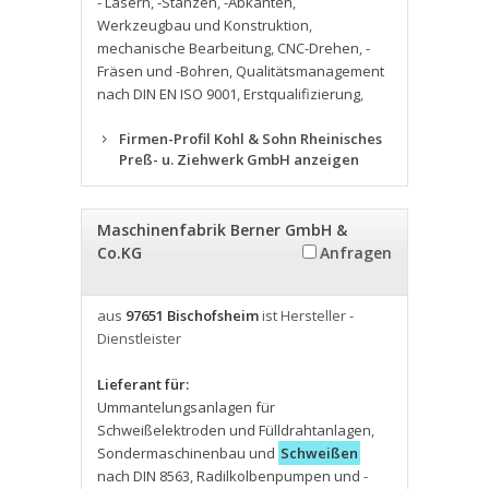
- Lasern
,
-Stanzen
,
-Abkanten
,
Werkzeugbau und Konstruktion
,
mechanische Bearbeitung
,
CNC-Drehen
,
-
Fräsen und -Bohren
,
Qualitätsmanagement
nach DIN EN ISO 9001
,
Erstqualifizierung
,
Firmen-Profil Kohl & Sohn Rheinisches
Preß- u. Ziehwerk GmbH anzeigen
Maschinenfabrik Berner GmbH &
Co.KG
Anfragen
aus
97651 Bischofsheim
ist Hersteller -
Dienstleister
Lieferant für:
Ummantelungsanlagen für
Schweißelektroden und Fülldrahtanlagen
,
Sondermaschinenbau und
Schweißen
nach DIN 8563
,
Radilkolbenpumpen und -