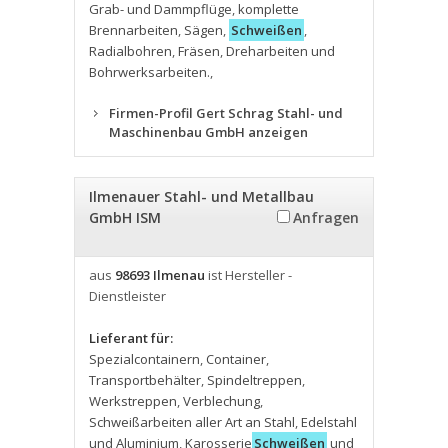
Grab- und Dammpflüge
,
komplette
Brennarbeiten
,
Sägen
,
Schweißen
,
Radialbohren
,
Fräsen
,
Dreharbeiten und
Bohrwerksarbeiten.
,
Firmen-Profil Gert Schrag Stahl- und
Maschinenbau GmbH anzeigen
Ilmenauer Stahl- und Metallbau
GmbH ISM
Anfragen
aus
98693 Ilmenau
ist Hersteller -
Dienstleister
Lieferant für:
Spezialcontainern
,
Container
,
Transportbehälter
,
Spindeltreppen
,
Werkstreppen
,
Verblechung
,
Schweißarbeiten aller Art an Stahl
,
Edelstahl
und Aluminium
,
Karosserie
Schweißen
und