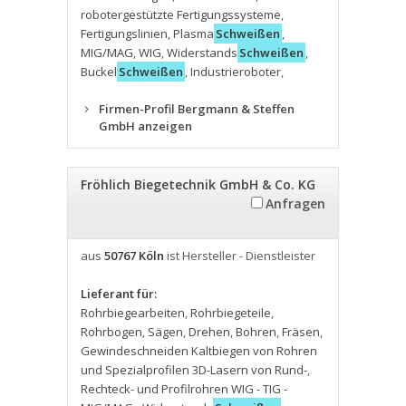
robotergestützte Fertigungssysteme
,
Fertigungslinien
,
Plasma
Schweißen
,
MIG/MAG
,
WIG
,
Widerstands
Schweißen
,
Buckel
Schweißen
,
Industrieroboter
,
Firmen-Profil Bergmann & Steffen
GmbH anzeigen
Fröhlich Biegetechnik GmbH & Co. KG
Anfragen
aus
50767 Köln
ist Hersteller - Dienstleister
Lieferant für:
Rohrbiegearbeiten
,
Rohrbiegeteile
,
Rohrbogen
,
Sägen
,
Drehen
,
Bohren
,
Fräsen
,
Gewindeschneiden Kaltbiegen von Rohren
und Spezialprofilen 3D-Lasern von Rund-
,
Rechteck- und Profilrohren WIG - TIG -