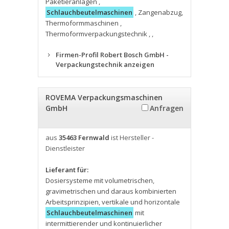
Paketieranlagen
,
Schlauchbeutelmaschinen
,
Zangenabzug
,
Thermoformmaschinen
,
Thermoformverpackungstechnik
,
,
Firmen-Profil Robert Bosch GmbH -
Verpackungstechnik anzeigen
ROVEMA Verpackungsmaschinen
GmbH
Anfragen
aus
35463 Fernwald
ist Hersteller -
Dienstleister
Lieferant für:
Dosiersysteme mit volumetrischen
,
gravimetrischen und daraus kombinierten
Arbeitsprinzipien
,
vertikale und horizontale
Schlauchbeutelmaschinen
mit
intermittierender und kontinuierlicher