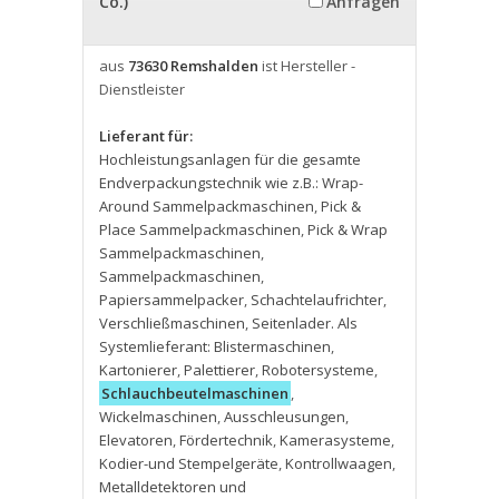
Co.)
Anfragen
aus
73630 Remshalden
ist Hersteller -
Dienstleister
Lieferant für:
Hochleistungsanlagen für die gesamte
Endverpackungstechnik wie z.B.: Wrap-
Around Sammelpackmaschinen
,
Pick &
Place Sammelpackmaschinen
,
Pick & Wrap
Sammelpackmaschinen
,
Sammelpackmaschinen
,
Papiersammelpacker
,
Schachtelaufrichter
,
Verschließmaschinen
,
Seitenlader. Als
Systemlieferant: Blistermaschinen
,
Kartonierer
,
Palettierer
,
Robotersysteme
,
Schlauchbeutelmaschinen
,
Wickelmaschinen
,
Ausschleusungen
,
Elevatoren
,
Fördertechnik
,
Kamerasysteme
,
Kodier-und Stempelgeräte
,
Kontrollwaagen
,
Metalldetektoren und