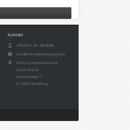
Kontakt
+49 (0) 52 36 - 88 88 85
info@herstellerkatalog.com
KM-Line Internetservice
Guido Krone
Niederkamp 11
D-32825 Blomberg