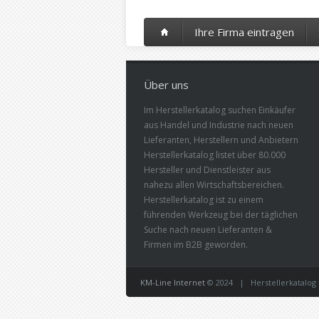
Ihre Firma eintragen
Über uns
Im Herstellerkatalog suchen Einkäufer
aus Handel und Industrie nach neuen
Lieferanten, Herstellern und Anbietern
Herstellerkatalog listet über 80.000
Hersteller und Dienstleister aus
nahezu allen Wirtschaftsbereichen.
Herstellerkatalog ist zu einem
führenden Werkzeug bei der täglichen
Suche nach neuen Lieferanten &
Firmen im B2B geworden.
KM-Line Internet
© 2024 | Herstellerkatalog -