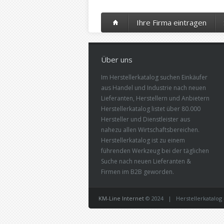
Ihre Firma eintragen
Über uns
Im Herstellerkatalog suchen Einkäufer
aus Handel und Industrie nach neuen
Lieferanten, Herstellern und Anbietern
Herstellerkatalog listet über 80.000
Hersteller und Dienstleister aus
nahezu allen Wirtschaftsbereichen.
Herstellerkatalog ist zu einem
führenden Werkzeug bei der täglichen
Suche nach neuen Lieferanten &
Firmen im B2B geworden.
KM-Line Internet
© 2024 | Herstellerkatalog -