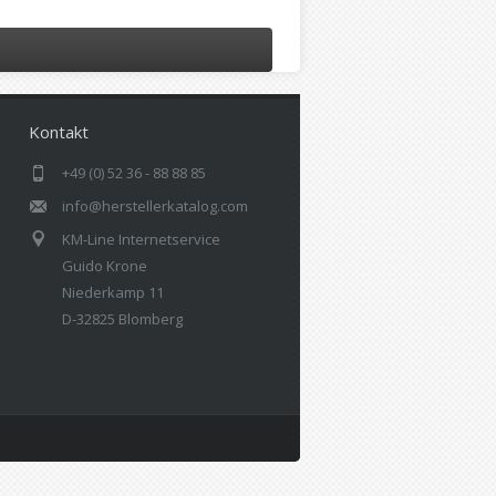
Kontakt
+49 (0) 52 36 - 88 88 85
info@herstellerkatalog.com
KM-Line Internetservice
Guido Krone
Niederkamp 11
D-32825 Blomberg