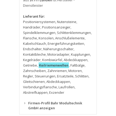
aus
31711 Luhden
ist Hersteller -
Dienstleister
Lieferant für:
Positioniersystemen
,
Nutensteine
,
Handräder
,
Positionsanzeiger
,
Spindelklemmungen
,
Schlittenklemmungen
,
Flansche
,
Konsolen
,
Anschlußelemente
,
Kabelschlauch
,
Energieführungsketten
,
Endschalter
,
Näherungsschalter
,
Kontaktbleche
,
Motoradapter
,
Kupplungen
,
Kegelräder
,
Kombiwürfel
,
Abdeckkappen
,
Getriebe
,
Keilriemenwellen
,
Faltbälge
,
Zahnscheiben
,
Zahnriemen
,
Motoren
,
Regler
,
Steuerungen
,
Ersatzteile
,
Schlitten
,
Gleitschienen
,
Abdeckkappen
,
Verbindungsflansche
,
Laufrollen
,
Abstreifkappen
,
Exzender
Firmen-Profil Bahr Modultechnik
GmbH anzeigen