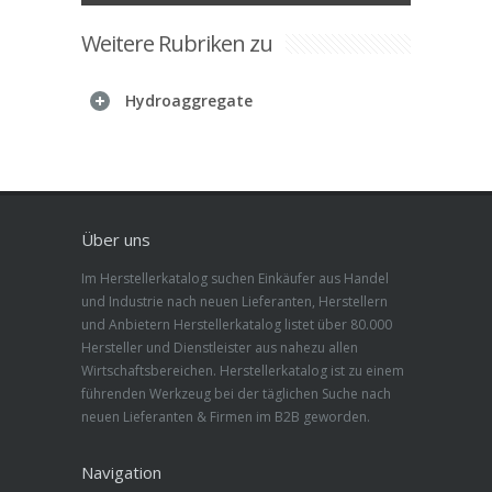
Weitere Rubriken zu
Hydroaggregate
Über uns
Im Herstellerkatalog suchen Einkäufer aus Handel
und Industrie nach neuen Lieferanten, Herstellern
und Anbietern Herstellerkatalog listet über 80.000
Hersteller und Dienstleister aus nahezu allen
Wirtschaftsbereichen. Herstellerkatalog ist zu einem
führenden Werkzeug bei der täglichen Suche nach
neuen Lieferanten & Firmen im B2B geworden.
Navigation