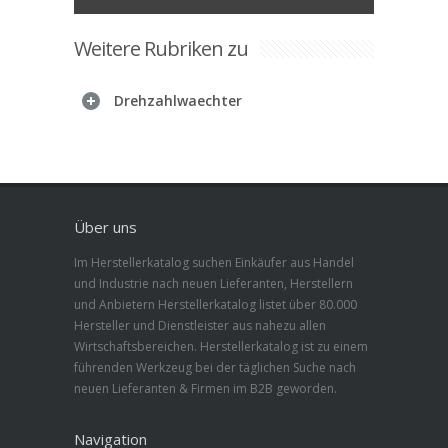
Weitere Rubriken zu
Drehzahlwaechter
Über uns
Im Herstellerkatalog suchen Einkäufer aus Handel
und Industrie nach neuen Lieferanten, Herstellern
und Anbietern Herstellerkatalog listet über 80.000
Hersteller und Dienstleister aus nahezu allen
Wirtschaftsbereichen. Herstellerkatalog ist zu einem
führenden Werkzeug bei der täglichen Suche nach
neuen Lieferanten & Firmen im B2B geworden.
Navigation