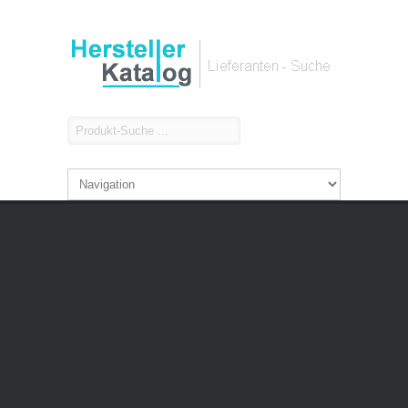
Über uns
Im Herstellerkatalog suchen Einkäufer aus Handel und
Industrie nach neuen Lieferanten, Herstellern und
Anbietern Herstellerkatalog listet über 80.000
Hersteller und Dienstleister aus nahezu allen
Wirtschaftsbereichen. Herstellerkatalog ist zu einem
führenden Werkzeug bei der täglichen Suche nach
neuen Lieferanten & Firmen im B2B geworden.