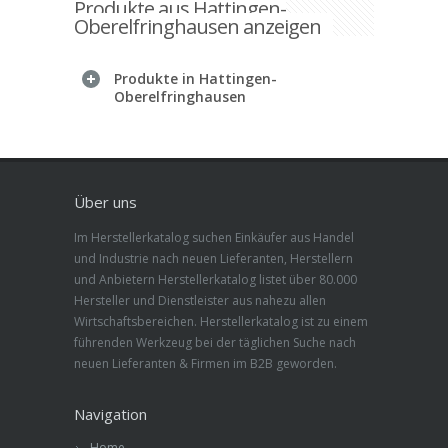
Produkte aus Hattingen-
Oberelfringhausen anzeigen
Produkte in Hattingen-
Oberelfringhausen
Über uns
Im Herstellerkatalog suchen Einkäufer aus Handel
und Industrie nach neuen Lieferanten, Herstellern
und Anbietern Herstellerkatalog listet über 80.000
Hersteller und Dienstleister aus nahezu allen
Wirtschaftsbereichen. Herstellerkatalog ist zu einem
führenden Werkzeug bei der täglichen Suche nach
neuen Lieferanten & Firmen im B2B geworden.
Navigation
Home