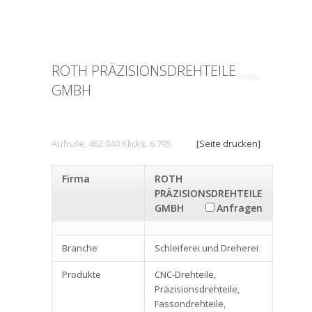
ROTH PRÄZISIONSDREHTEILE
GMBH
Aufrufe: 462.040 Klicks: 6.795
[Seite drucken]
Firma
ROTH
PRÄZISIONSDREHTEILE
GMBH
Anfragen
Branche
Schleiferei und Dreherei
Produkte
CNC-Drehteile,
Präzisionsdrehteile,
Fassondrehteile,