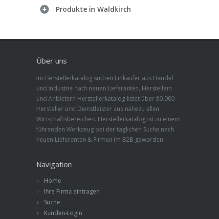
Produkte in Waldkirch
Über uns
Im Herstellerkatalog suchen Einkäufer aus Handel
und Industrie nach neuen Lieferanten, Herstellern
und Anbietern Herstellerkatalog listet über 80.000
Hersteller und Dienstleister aus nahezu allen
Wirtschaftsbereichen. Herstellerkatalog ist zu einem
führenden Werkzeug bei der täglichen Suche nach
neuen Lieferanten & Firmen im B2B geworden.
Navigation
Home
Ihre Firma eintragen
Suche
Kunden-Login