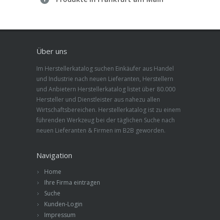
Über uns
Im Herstellerkatalog suchen Einkäufer aus Handel
und Industrie nach neuen Lieferanten, Herstellern
und Anbietern Herstellerkatalog listet über 80.000
Hersteller und Dienstleister aus nahezu allen
Wirtschaftsbereichen. Herstellerkatalog ist zu einem
führenden Werkzeug bei der täglichen Suche nach
neuen Lieferanten & Firmen im B2B geworden.
Navigation
Home
Ihre Firma eintragen
Suche
Kunden-Login
Impressum