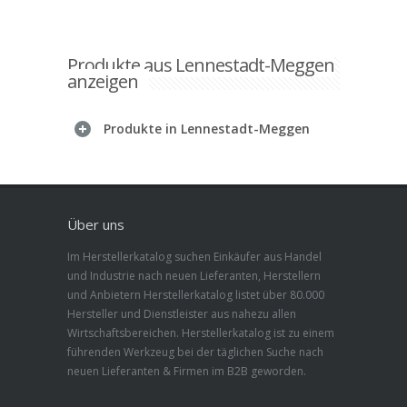
Produkte aus Lennestadt-Meggen
anzeigen
Produkte in Lennestadt-Meggen
Über uns
Im Herstellerkatalog suchen Einkäufer aus Handel
und Industrie nach neuen Lieferanten, Herstellern
und Anbietern Herstellerkatalog listet über 80.000
Hersteller und Dienstleister aus nahezu allen
Wirtschaftsbereichen. Herstellerkatalog ist zu einem
führenden Werkzeug bei der täglichen Suche nach
neuen Lieferanten & Firmen im B2B geworden.