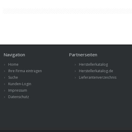
Navigation
Partnerseiten
Home
Herstellerkatalog
Ihre Firma eintragen
Herstellerkatalog.de
Suche
Lieferantenverzeichnis
Kunden-Login
Impressum
Datenschutz