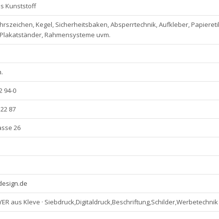
s Kunststoff
hrszeichen, Kegel, Sicherheitsbaken, Absperrtechnik, Aufkleber, Papiereti
Plakatständer, Rahmensysteme uvm.
.
72 94-0
 22 87
asse 26
design.de
R aus Kleve · Siebdruck,Digitaldruck,Beschriftung,Schilder,Werbetechnik