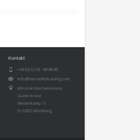
Kontakt
+49 (0) 52 36 - 88 88 85
info@herstellerkatalog.com
KM-Line Internetservice
Guido Krone
Niederkamp 11
D-32825 Blomberg