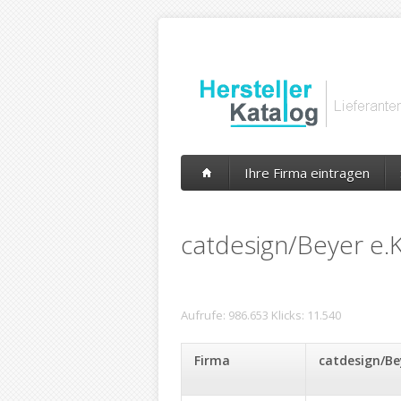
Ihre Firma eintragen
catdesign/Beyer e.
Aufrufe: 986.653 Klicks: 11.540
Firma
catdesign/Be