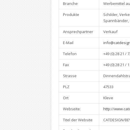
Branche
Werbemittel au
Produkte
Schilder, Verke
Spannbänder, 
Ansprechpartner
Verkauf
E-Mail
info@catdesign
Telefon
+49 (0) 28 21 / 
Fax
+49 (0) 28 21 / 1
Strasse
Dinnendahlstr
PLZ
47533
Ort
Kleve
Webseite:
http://www.cat
Titel der Website
CATDESIGN/BEYE