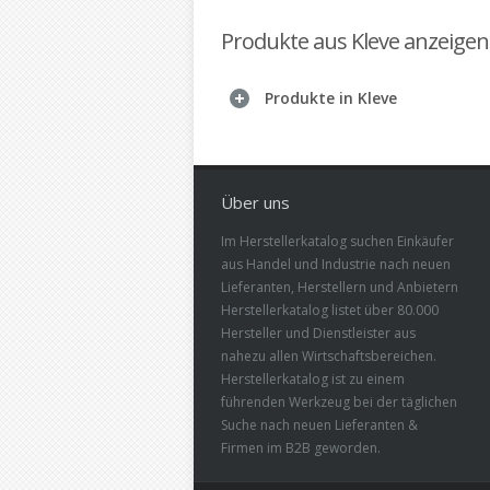
Produkte aus Kleve anzeigen
Produkte in Kleve
Über uns
Im Herstellerkatalog suchen Einkäufer
aus Handel und Industrie nach neuen
Lieferanten, Herstellern und Anbietern
Herstellerkatalog listet über 80.000
Hersteller und Dienstleister aus
nahezu allen Wirtschaftsbereichen.
Herstellerkatalog ist zu einem
führenden Werkzeug bei der täglichen
Suche nach neuen Lieferanten &
Firmen im B2B geworden.