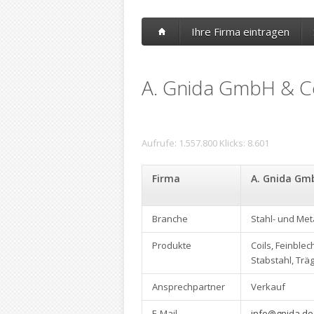
Ihre Firma eintragen
A. Gnida GmbH & Co
Aufrufe: 1.557.800 Klicks: 8.601
Firma
A. Gnida Gmb
Branche
Stahl- und Me
Produkte
Coils, Feinble
Stabstahl, Trä
Ansprechpartner
Verkauf
E-Mail
info@gnida.de