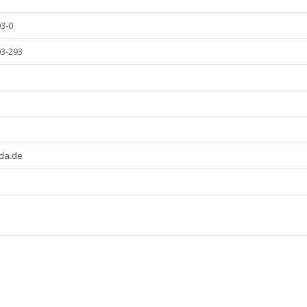
03-0
03-293
ida.de