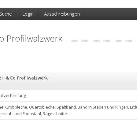
Suche
Login
Ausschreibungen
 Profilwalzwerk
H & Co Profilwalzwerk
tallverformung
che, Grobbleche, Quartobleche, Spaltband, Band in Stäben und Ringen, Er
gerstahl und Formstahl, Sägeschnitte