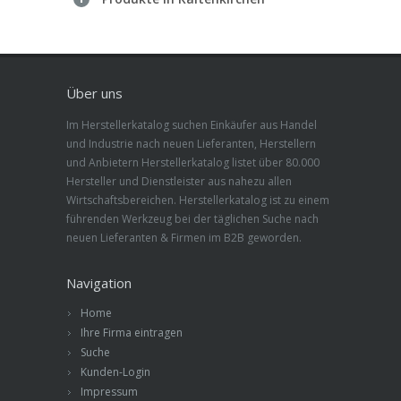
Über uns
Im Herstellerkatalog suchen Einkäufer aus Handel
und Industrie nach neuen Lieferanten, Herstellern
und Anbietern Herstellerkatalog listet über 80.000
Hersteller und Dienstleister aus nahezu allen
Wirtschaftsbereichen. Herstellerkatalog ist zu einem
führenden Werkzeug bei der täglichen Suche nach
neuen Lieferanten & Firmen im B2B geworden.
Navigation
Home
Ihre Firma eintragen
Suche
Kunden-Login
Impressum