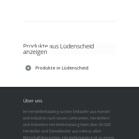
Produkte aus Lüdenscheid
anzeigen
Produkte in Lüdenscheid
Über uns
Im Herstellerkatalog suchen Einkäufer aus Handel
und Industrie nach neuen Lieferanten, Herstellern
und Anbietern Herstellerkatalog listet über 80.000
Hersteller und Dienstleister aus nahezu allen
Wirtschaftsbereichen. Herstellerkatalog ist zu einem