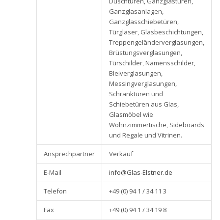
Duschtüren, Ganzglastüren,
Ganzglasanlagen,
Ganzglasschiebetüren,
Türgläser, Glasbeschichtungen,
Treppengeländerverglasungen,
Brüstungsverglasungen,
Türschilder, Namensschilder,
Bleiverglasungen,
Messingverglasungen,
Schranktüren und
Schiebetüren aus Glas,
Glasmöbel wie
Wohnzimmertische, Sideboards
und Regale und Vitrinen.
Ansprechpartner
Verkauf
E-Mail
info@Glas-Elstner.de
Telefon
+49 (0) 94 1 / 34 11 3
Fax
+49 (0) 94 1 / 34 19 8