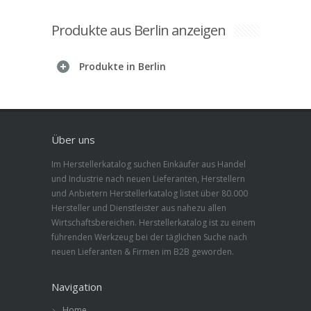
Produkte aus Berlin anzeigen
Produkte in Berlin
Über uns
Im Herstellerkatalog suchen Einkäufer aus Handel
und Industrie nach neuen Lieferanten, Herstellern
und Anbietern Herstellerkatalog listet über 80.000
Hersteller und Dienstleister aus nahezu allen
Wirtschaftsbereichen. Herstellerkatalog ist zu einem
führenden Werkzeug bei der täglichen Suche nach
neuen Lieferanten & Firmen im B2B geworden.
Navigation
Home