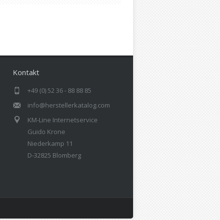
Kontakt
+49 (0) 52 36 - 88 88 85
info@herstellerkatalog.com
KM-Line Internetservice
Guido Krone
Niederkamp 11
D-32825 Blomberg