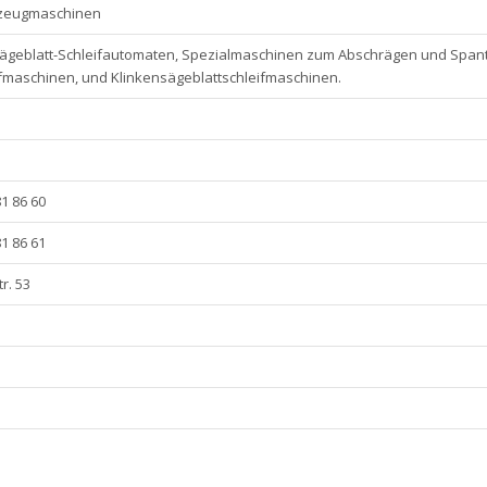
kzeugmaschinen
geblatt-Schleifautomaten, Spezialmaschinen zum Abschrägen und Spante
fmaschinen, und Klinkensägeblattschleifmaschinen.
81 86 60
81 86 61
r. 53