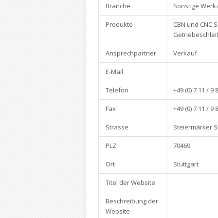
Branche
Sonstige Wer
Produkte
CBN und CNC Sä
Getriebeschlei
Ansprechpartner
Verkauf
E-Mail
Telefon
+49 (0) 7 11 / 9 
Fax
+49 (0) 7 11 / 9 
Strasse
Steiermärker St
PLZ
70469
Ort
Stuttgart
Titel der Website
Beschreibung der
Website