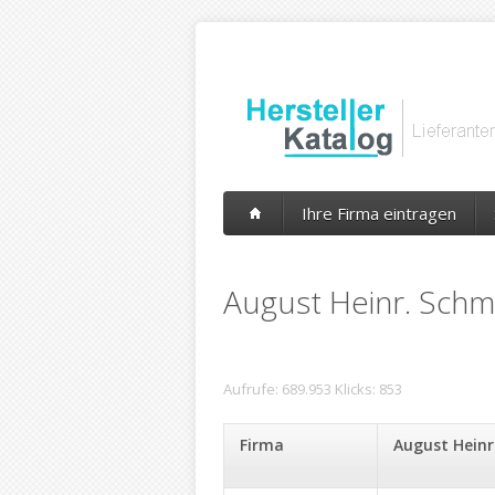
Ihre Firma eintragen
August Heinr. Sch
Aufrufe: 689.953 Klicks: 853
Firma
August Heinr