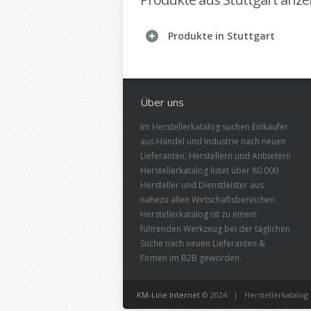
Produkte in Stuttgart
Über uns
Im Herstellerkatalog suchen Einkäufer
aus Handel und Industrie nach neuen
Lieferanten, Herstellern und Anbietern
Herstellerkatalog listet über 80.000
Hersteller und Dienstleister aus
nahezu allen Wirtschaftsbereichen.
Herstellerkatalog ist zu einem
führenden Werkzeug bei der täglichen
Suche nach neuen Lieferanten &
Firmen im B2B geworden.
KM-Line Internet
© 2024 | Herstellerkatalog -