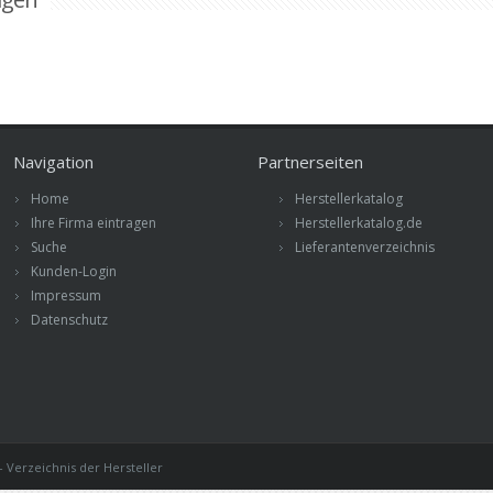
Navigation
Partnerseiten
Home
Herstellerkatalog
Ihre Firma eintragen
Herstellerkatalog.de
Suche
Lieferantenverzeichnis
Kunden-Login
Impressum
Datenschutz
 Verzeichnis der Hersteller