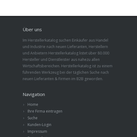
Über uns
Im Herstellerkatalog suchen Einkäufer aus Handel
und Industrie nach neuen Lieferanten, Herstellern
und Anbietern Herstellerkatalog listet über 80.000
Hersteller und Dienstleister aus nahezu allen
Wirtschaftsbereichen. Herstellerkatalog ist zu einem
führenden Werkzeug bei der täglichen Suche nach
neuen Lieferanten & Firmen im B2B geworden.
Navigation
Home
Ihre Firma eintragen
Suche
Kunden-Login
Impressum