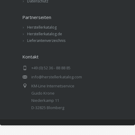
Datenschutz
Partnerseiten
Herstellerkatalog
Herstellerkatalog.de
Lieferantenverzeichnis
Kontakt
+49 (0) 52 36 - 88 88 85
info@herstellerkatalog.com
KM-Line Internetservice
Guido Krone
Niederkamp 11
D-32825 Blomberg