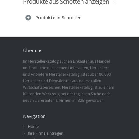
Produkte aus Schotten anzeigen
Produkte in Schotten
Über uns
Im Herstellerkatalog suchen Einkäufer aus Handel
und Industrie nach neuen Lieferanten, Herstellern
und Anbietern Herstellerkatalog listet über 80.000
Hersteller und Dienstleister aus nahezu allen
Wirtschaftsbereichen. Herstellerkatalog ist zu einem
führenden Werkzeug bei der täglichen Suche nach
neuen Lieferanten & Firmen im B2B geworden.
Navigation
Home
Ihre Firma eintragen