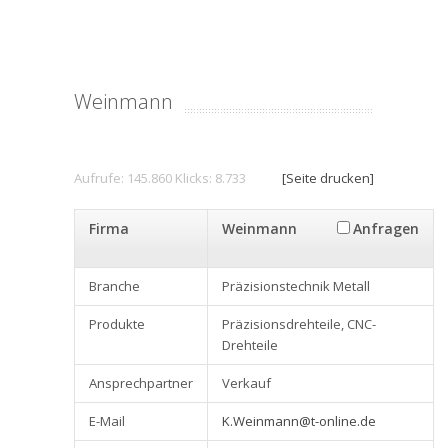
Weinmann
Aufrufe: 145.860 Klicks: 8.733
[Seite drucken]
Firma
Weinmann
Anfragen
Branche
Präzisionstechnik Metall
Produkte
Präzisionsdrehteile, CNC-
Drehteile
Ansprechpartner
Verkauf
E-Mail
K.Weinmann@t-online.de