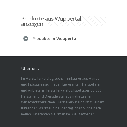
Produkte aus Wuppertal
anzeigen
Produkte in Wuppertal
Über uns
Im Herstellerkatalog suchen Einkäufer aus Handel
und Industrie nach neuen Lieferanten, Herstellern
und Anbietern Herstellerkatalog listet über 80.000
Hersteller und Dienstleister aus nahezu allen
Wirtschaftsbereichen. Herstellerkatalog ist zu einem
führenden Werkzeug bei der täglichen Suche nach
neuen Lieferanten & Firmen im B2B geworden.