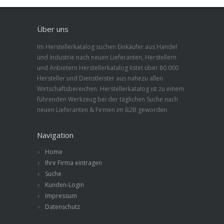
Über uns
Im Herstellerkatalog suchen Einkäufer aus Handel
und Industrie nach neuen Lieferanten, Herstellern
und Anbietern Herstellerkatalog listet über 80.000
Hersteller und Dienstleister aus nahezu allen
Wirtschaftsbereichen. Herstellerkatalog ist zu einem
führenden Werkzeug bei der täglichen Suche nach
neuen Lieferanten & Firmen im B2B geworden.
Navigation
Home
Ihre Firma eintragen
Suche
Kunden-Login
Impressum
Datenschutz