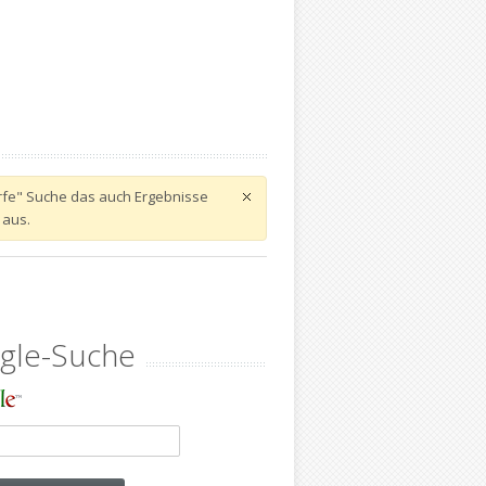
harfe" Suche das auch Ergebnisse
 aus.
gle-Suche