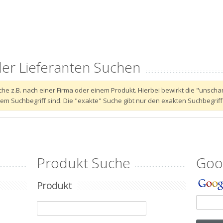
der Lieferanten Suchen
 Suche z.B. nach einer Firma oder einem Produkt. Hierbei bewirkt die "unsc
 Suchbegriff sind. Die "exakte" Suche gibt nur den exakten Suchbegriff
Produkt Suche
Goo
Produkt