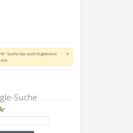
harfe" Suche das auch Ergebnisse
 aus.
gle-Suche