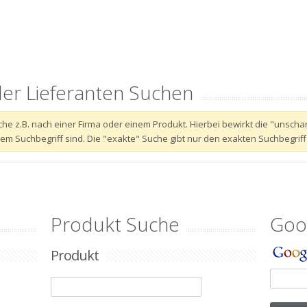
der Lieferanten Suchen
 Suche z.B. nach einer Firma oder einem Produkt. Hierbei bewirkt die "unsc
 Suchbegriff sind. Die "exakte" Suche gibt nur den exakten Suchbegriff
Produkt Suche
Goo
Produkt