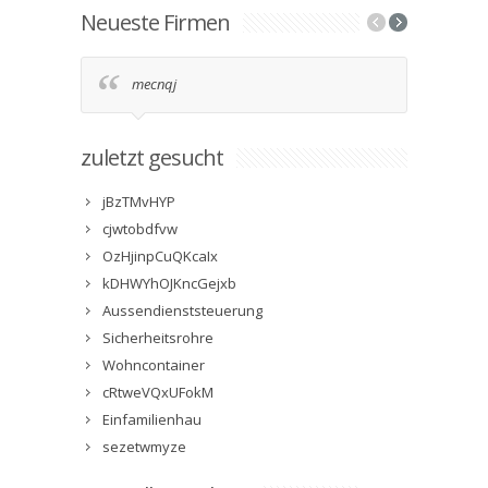
Neueste Firmen
mecnqj
2g9
zuletzt gesucht
jBzTMvHYP
cjwtobdfvw
OzHjinpCuQKcaIx
kDHWYhOJKncGejxb
Aussendienststeuerung
Sicherheitsrohre
Wohncontainer
cRtweVQxUFokM
Einfamilienhau
sezetwmyze