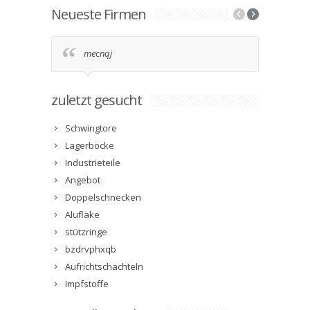
Neueste Firmen
mecnqj
2g9
zuletzt gesucht
Schwingtore
Lagerböcke
Industrieteile
Angebot
Doppelschnecken
Aluflake
stützringe
bzdrvphxqb
Aufrichtschachteln
Impfstoffe