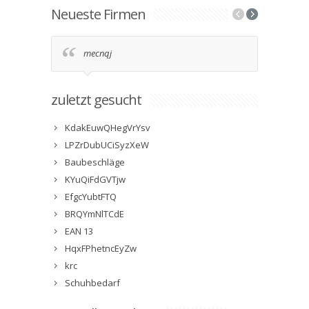
Neueste Firmen
mecnqj
2g9
zuletzt gesucht
KdakEuwQHegVrYsv
LPZrDubUCiSyzXeW
Baubeschläge
KYuQiFdGVTjw
EfgcYubtFTQ
BRQYmNlTCdE
EAN 13
HqxFPhetncEyZw
krc
Schuhbedarf