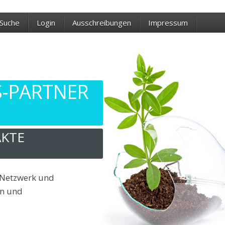
Suche
Login
Ausschreibungen
Impressum
S-PARTNER
KTE
B Netzwerk und
en und