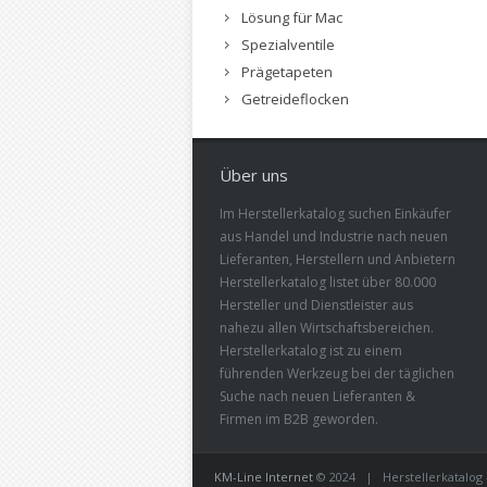
Lösung für Mac
Spezialventile
Prägetapeten
Getreideflocken
Über uns
Im Herstellerkatalog suchen Einkäufer
aus Handel und Industrie nach neuen
Lieferanten, Herstellern und Anbietern
Herstellerkatalog listet über 80.000
Hersteller und Dienstleister aus
nahezu allen Wirtschaftsbereichen.
Herstellerkatalog ist zu einem
führenden Werkzeug bei der täglichen
Suche nach neuen Lieferanten &
Firmen im B2B geworden.
KM-Line Internet
© 2024 | Herstellerkatalog -