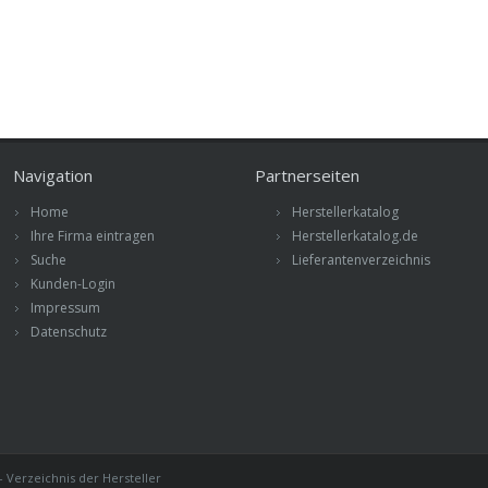
Navigation
Partnerseiten
Home
Herstellerkatalog
Ihre Firma eintragen
Herstellerkatalog.de
Suche
Lieferantenverzeichnis
Kunden-Login
Impressum
Datenschutz
 Verzeichnis der Hersteller