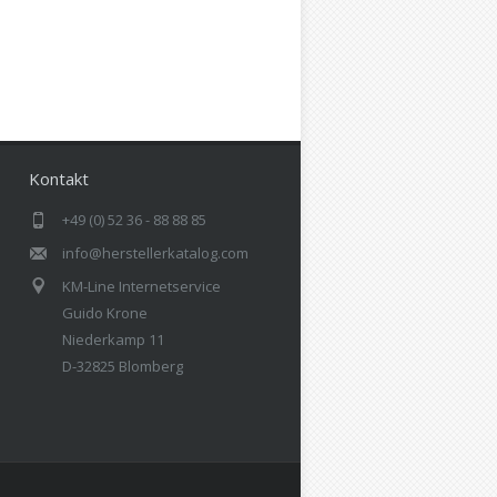
Kontakt
+49 (0) 52 36 - 88 88 85
info@herstellerkatalog.com
KM-Line Internetservice
Guido Krone
Niederkamp 11
D-32825 Blomberg