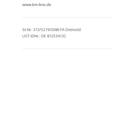
www.km-line.de
St-Nr. 313/5219/0386 FA Detmold
UST-IDNr.: DE 812534132