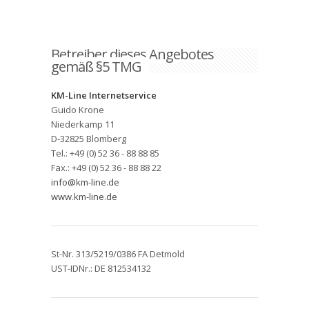
Betreiber dieses Angebotes
gemäß §5 TMG
KM-Line Internetservice
Guido Krone
Niederkamp 11
D-32825 Blomberg
Tel.: +49 (0) 52 36 - 88 88 85
Fax.: +49 (0) 52 36 - 88 88 22
info@km-line.de
www.km-line.de
St-Nr. 313/5219/0386 FA Detmold
UST-IDNr.: DE 812534132