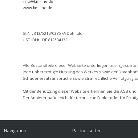
info@km-line.de
www.km-line.de
St-Nr. 313/5219/0386 FA Detmold
UST-IDNr.: DE 812534132
Alle Bestandteile dieser Webseite unterliegen uneingeschrä
Jede unberechtigte Nutzung des Werkes sowie der Datenbank, 
Schadenersatzansprüche sowie strafrechtliche Verfolgung a
Mit der Benutzung dieser Website erkennen Sie die AGB und
Der Anbieter haftet nicht für technische Fehler oder für Rich
Navigation
Partnerseiten