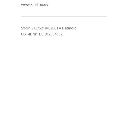
www.km-line.de
St-Nr. 313/5219/0386 FA Detmold
UST-IDNr.: DE 812534132