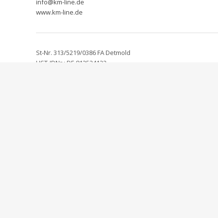
info@km-line.de
www.km-line.de
St-Nr. 313/5219/0386 FA Detmold
UST-IDNr.: DE 812534132
Alle Bestandteile dieser Webseite unterliegen uneingeschrä
Jede unberechtigte Nutzung des Werkes sowie der Datenbank, 
Schadenersatzansprüche sowie strafrechtliche Verfolgung a
Mit der Benutzung dieser Website erkennen Sie die AGB und
Der Anbieter haftet nicht für technische Fehler oder für Rich
Navigation
Partnerseiten