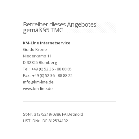
Betreiber dieses Angebotes
gemäß §5 TMG
KM-Line Internetservice
Guido Krone
Niederkamp 11
D-32825 Blomberg
Tel.: +49 (0) 52 36 - 88 88 85
Fax.: +49 (0) 52 36 - 88 88 22
info@km-line.de
www.km-line.de
St-Nr. 313/5219/0386 FA Detmold
UST-IDNr.: DE 812534132