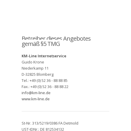
Betreiber dieses Angebotes
gemäß §5 TMG
KM-Line Internetservice
Guido Krone
Niederkamp 11
D-32825 Blomberg
Tel.: +49 (0) 52 36 - 88 88 85
Fax.: +49 (0) 52 36 - 88 88 22
info@km-line.de
www.km-line.de
St-Nr. 313/5219/0386 FA Detmold
UST-IDNr.: DE 812534132