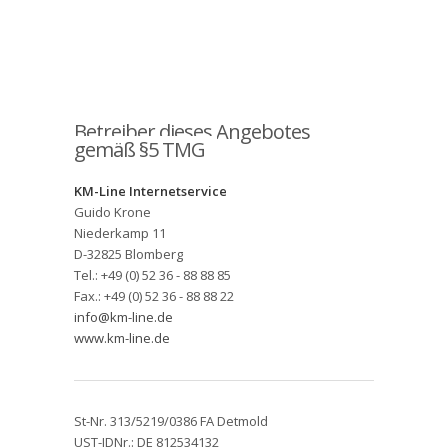
Betreiber dieses Angebotes
gemäß §5 TMG
KM-Line Internetservice
Guido Krone
Niederkamp 11
D-32825 Blomberg
Tel.: +49 (0) 52 36 - 88 88 85
Fax.: +49 (0) 52 36 - 88 88 22
info@km-line.de
www.km-line.de
St-Nr. 313/5219/0386 FA Detmold
UST-IDNr.: DE 812534132