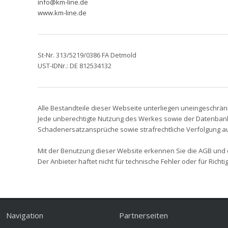
info@km-line.de
www.km-line.de
St-Nr. 313/5219/0386 FA Detmold
UST-IDNr.: DE 812534132
Alle Bestandteile dieser Webseite unterliegen uneingeschrä
Jede unberechtigte Nutzung des Werkes sowie der Datenbank, 
Schadenersatzansprüche sowie strafrechtliche Verfolgung a
Mit der Benutzung dieser Website erkennen Sie die AGB und
Der Anbieter haftet nicht für technische Fehler oder für Rich
Navigation
Partnerseiten