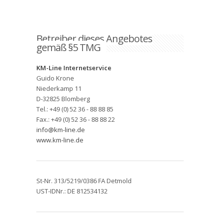
Betreiber dieses Angebotes
gemäß §5 TMG
KM-Line Internetservice
Guido Krone
Niederkamp 11
D-32825 Blomberg
Tel.: +49 (0) 52 36 - 88 88 85
Fax.: +49 (0) 52 36 - 88 88 22
info@km-line.de
www.km-line.de
St-Nr. 313/5219/0386 FA Detmold
UST-IDNr.: DE 812534132