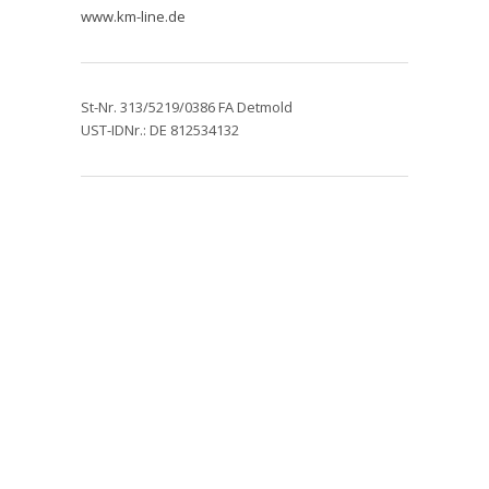
www.km-line.de
St-Nr. 313/5219/0386 FA Detmold
UST-IDNr.: DE 812534132