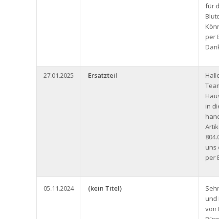
für 
Blut
Könn
per 
Dank
27.01.2025
Ersatzteil
Hall
Team
Haus
in d
hand
Arti
804.
uns 
per 
05.11.2024
(kein Titel)
Seh
und 
von 