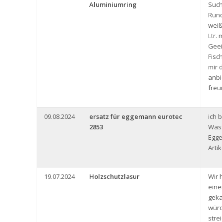
Aluminiumring
Such
Rund
weiß
Ltr.
Geei
Fisc
mir 
anbi
freu
09.08.2024
ersatz für eggemann eurotec
ich 
2853
Was
Egg
Arti
19.07.2024
Holzschutzlasur
Wir 
eine
geka
würd
stre