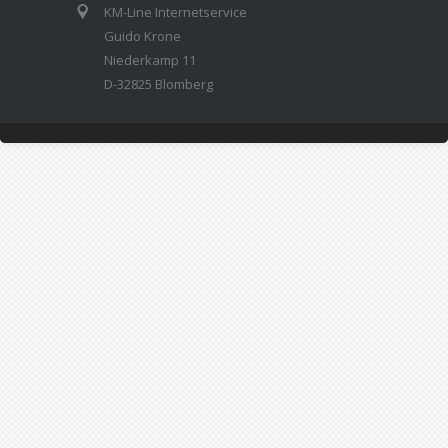
KM-Line Internetservice
Guido Krone
Niederkamp 11
D-32825 Blomberg