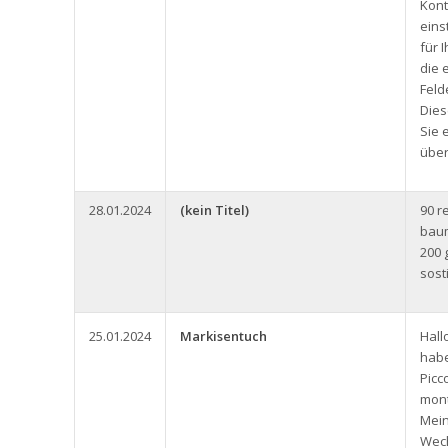
Kont
eins
für 
die 
Feld
Dies
Sie 
über
28.01.2024
(kein Titel)
90 r
baum
200 
sost
25.01.2024
Markisentuch
Hall
habe
Picc
mont
Mein
Wech