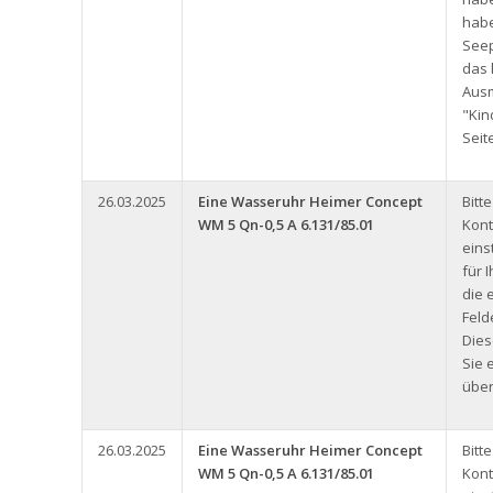
hab
See
das 
Aus
"Kin
Seit
26.03.2025
Eine Wasseruhr Heimer Concept
Bitt
WM 5 Qn-0,5 A 6.131/85.01
Kont
eins
für 
die 
Feld
Dies
Sie 
über
26.03.2025
Eine Wasseruhr Heimer Concept
Bitt
WM 5 Qn-0,5 A 6.131/85.01
Kont