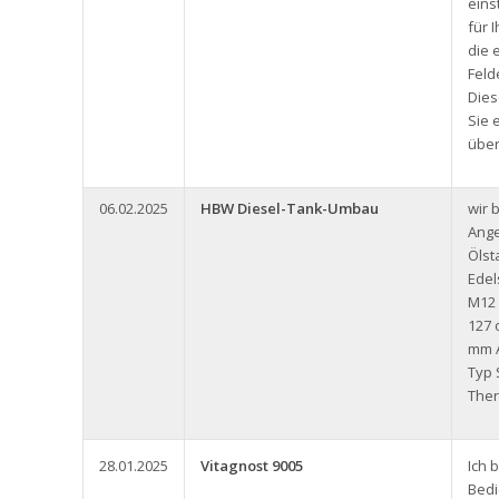
eins
für 
die 
Feld
Dies
Sie 
über
06.02.2025
HBW Diesel-Tank-Umbau
wir 
Ange
Ölst
Edel
M12
127 
mm A
Typ 
Ther
28.01.2025
Vitagnost 9005
Ich 
Bedi