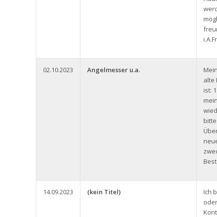
werd
mögl
freu
i.A.
02.10.2023
Angelmesser u.a.
Mein
alt
ist:
mein
wied
bitt
Über
neue
zwec
Best
14.09.2023
(kein Titel)
Ich 
oder
Kont