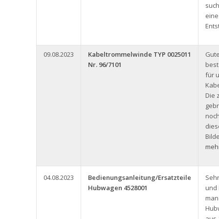
such
eine
Ents
09.08.2023
Kabeltrommelwinde TYP 0025011
Gute
Nr. 96/7101
best
für 
Kabe
Die 
gebr
noch
dies
Bild
mehr
04.08.2023
Bedienungsanleitung/Ersatzteile
Seh
Hubwagen 4528001
und
man 
Hub
aus 