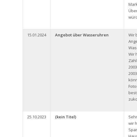
Mark
Über
würd
15.01.2024
Angebot über Wasseruhren
Wir 
Ange
Wase
Wir 
Zäh
2003
2003
könn
Foto
bes
zuk
25.10.2023
(kein Titel)
Sehr
wir 
Span
Haus