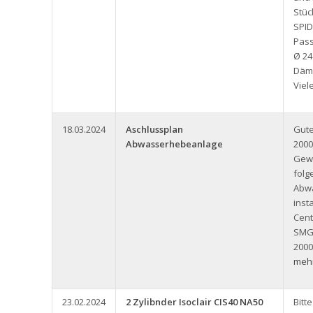
Stüc
SPID
Pass
Ø 24
Däm
Viel
18.03.2024
Aschlussplan
Gute
Abwasserhebeanlage
2000
Gew
folg
Abw
inst
Cent
SMG
2000
mehr
23.02.2024
2 Zylibnder Isoclair CIS40 NA50
Bitt