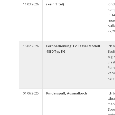
11.03.2026
(kein Titel)
Kin
komp
3514
neue
Aufl
22,2
16.02.2026
Fernbedienung TV Sessel Modell
Ich 
4830 Typ K6
Bedi
o.g.
Elas
Fern
ver
kann
01.06.2025
Kinderspaß, Ausmalbuch
Ich 
Übun
meh
Spor
habe