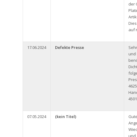
der 
Plat
Arti
Dies
auf
17.06.2024
Defekte Presse
Seh
und 
benö
Dich
folg
Pres
4625
Han
4501
07.05.2024
(kein Titel)
Gute
Ange
Wied
und 