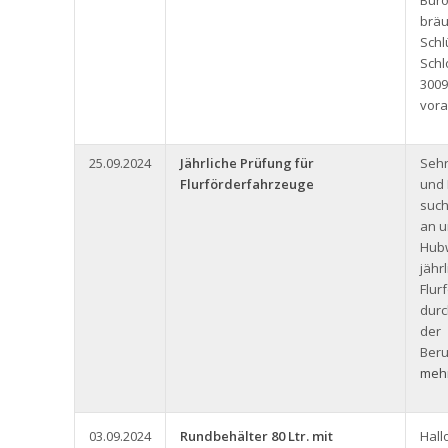
Büro
bräu
Schl
Schl
3009
vora
25.09.2024
Jährliche Prüfung für
Seh
Flurförderfahrzeuge
und 
such
an u
Hub
jähr
Flur
durc
der
Beru
mehr
03.09.2024
Rundbehälter 80 Ltr. mit
Hall